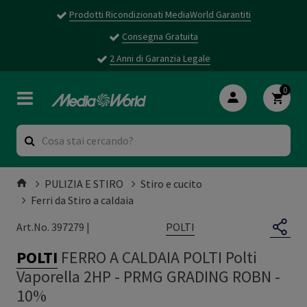
Prodotti Ricondizionati MediaWorld Garantiti
Consegna Gratuita
2 Anni di Garanzia Legale
0
PULIZIA E STIRO
Stiro e cucito
Ferri da Stiro a caldaia
POLTI
Art.No. 397279 |
POLTI
FERRO A CALDAIA POLTI Polti
Vaporella 2HP
-
PRMG GRADING ROBN -
10%