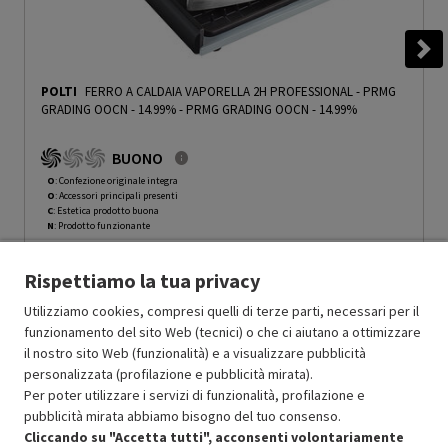
POLTI
FERRO A CALDAIA VAPORELLA 2H PROFESSIONAL - PRMG
GRADING OOCN - 14.99%
-
PRMG GRADING OOCN - 14.99%
BUONO
O
: Confezione originale integra
O
: Accessori principali presenti
C
: Estetica prodotto buona
N
: Prodotto funzionante
Prodotto Nuovo
114.49
-14.99%
Rispettiamo la tua privacy
Prezzo ridotto da
a
Ricondizionato
97.32
-50%
48.66
In Promozione
Utilizziamo cookies, compresi quelli di terze parti, necessari per il
funzionamento del sito Web (tecnici) o che ci aiutano a ottimizzare
il nostro sito Web (funzionalità) e a visualizzare pubblicità
Aggiungi al carrello
personalizzata (profilazione e pubblicità mirata).
Per poter utilizzare i servizi di funzionalità, profilazione e
pubblicità mirata abbiamo bisogno del tuo consenso.
SCONTO RICONDIZIONATI
Cliccando su "Accetta tutti", acconsenti volontariamente