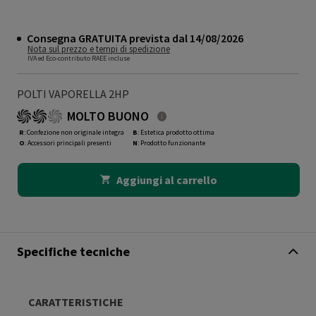
Consegna GRATUITA prevista dal 14/08/2026
Nota sul prezzo e tempi di spedizione
IVA ed Eco-contributo RAEE incluse
POLTI VAPORELLA 2HP
MOLTO BUONO
R
: Confezione non originale integra
B
: Estetica prodotto ottima
O
: Accessori principali presenti
N
: Prodotto funzionante
Aggiungi al carrello
Specifiche tecniche
CARATTERISTICHE