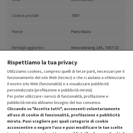
Codice postale
7007
Paese
Paesi Bassi
Dettagli aggiuntivi
Innovatieweg 18A, 7007 CD
Doetinchem, NL
Rispettiamo la tua privacy
Utilizziamo cookies, compresi quelli di terze parti, necessari per il
funzionamento del sito Web (tecnici) o che ci aiutano a ottimizzare
il nostro sito Web (funzionalità) e a visualizzare pubblicità
Resi e garanzie
personalizzata (profilazione e pubblicità mirata).
Per poter utilizzare i servizi di funzionalità, profilazione e
Stato prodotti
pubblicità mirata abbiamo bisogno del tuo consenso.
Cliccando su "Accetta tutti", acconsenti volontariamente
all’uso di cookie di funzionalità, profilazione e pubblicità
mirata. Puoi scegliere per quali categorie di cookie
acconsentire o negare l’uso e puoi modificare le tue scelte