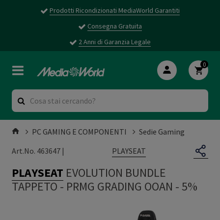
Prodotti Ricondizionati MediaWorld Garantiti
Consegna Gratuita
2 Anni di Garanzia Legale
0
PC GAMING E COMPONENTI
Sedie Gaming
PLAYSEAT
Art.No. 463647 |
PLAYSEAT
EVOLUTION BUNDLE
TAPPETO
-
PRMG GRADING OOAN - 5%