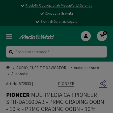
Prodotti Ricondizionati MediaWorld Garantiti
Consegna Gratuita
2 Anni di Garanzia Legale
0
AUDIO, CUFFIE E NAVIGATORI
Audio per Auto
Autoradio
PIONEER
Art.No. 572833 |
PIONEER
MULTIMEDIA CAR PIONEER
SPH-DA160DAB - PRMG GRADING OOBN
- 10%
-
PRMG GRADING OOBN - 10%