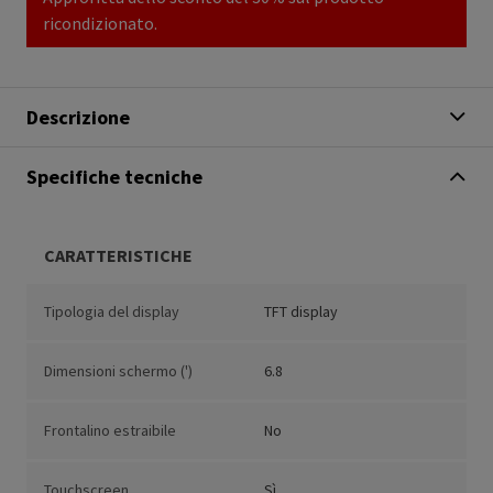
ricondizionato.
Descrizione
Specifiche tecniche
CARATTERISTICHE
Tipologia del display
TFT display
Dimensioni schermo (')
6.8
Frontalino estraibile
No
Touchscreen
Sì