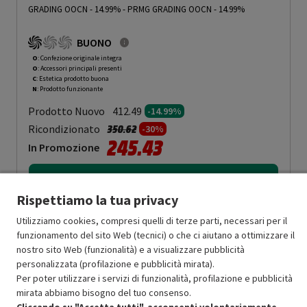
GRADING OOCN - 14.99%
-
PRMG GRADING OOCN - 14.99%
BUONO
O
: Confezione originale integra
O
: Accessori principali presenti
C
: Estetica prodotto buona
N
: Prodotto funzionante
Prodotto Nuovo
412.49
-14.99%
Prezzo ridotto da
a
Ricondizionato
350.62
-30%
245.43
In Promozione
Aggiungi al carrello
Rispettiamo la tua privacy
Utilizziamo cookies, compresi quelli di terze parti, necessari per il
SCONTO RICONDIZIONATI
funzionamento del sito Web (tecnici) o che ci aiutano a ottimizzare il
Approfitta dello sconto del 30% sul prodotto ricondizionato.
nostro sito Web (funzionalità) e a visualizzare pubblicità
personalizzata (profilazione e pubblicità mirata).
Per poter utilizzare i servizi di funzionalità, profilazione e pubblicità
mirata abbiamo bisogno del tuo consenso.