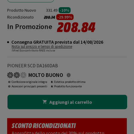
Prodotto Nuovo
331.49
-10%
Ricondizionato
Prezzo ridotto da
a
-29.99%
298.34
208.84
In Promozione
Consegna GRATUITA prevista dal 14/08/2026
Nota sul prezzo e tempi di spedizione
IVA ed Eco-contributo RAEE incluse
PIONEER SCD DA160DAB
MOLTO BUONO
O
: Confezione originale integra
B
: Estetica prodotto ottima
O
: Accessori principali presenti
N
: Prodotto funzionante
Aggiungi al carrello
SCONTO RICONDIZIONATI
Approfitta dello sconto del 30% sul prodotto