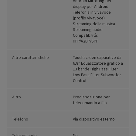
Android Mirroring del
display per Android
Telefonia in vivavoce
(profilo vivavoce)
Streaming della musica
Streaming audio
Compatibilità:
HFP/A2DP/SPP
Altre caratteristiche
Touchscreen capacitivo da
6,8” Equalizzatore grafico a
13 bande High Pass Filter
Low Pass Filter Subwoofer
Control
Altro
Predisposizione per
telecomando a filo
Telefono
Via dispositivo esterno
Telecomando
No