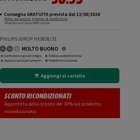
Consegna GRATUITA prevista dal 13/08/2026
Nota sul prezzo e tempi di spedizione
IVA ed Eco-contributo RAEE incluse
PHILIPS IDROP HX3826/31
MOLTO BUONO
O
: Confezione originale integra
B
: Estetica prodotto ottima
O
: Accessori principali presenti
N
: Prodotto funzionante
Aggiungi al carrello
SCONTO RICONDIZIONATI
Approfitta dello sconto del 30% sul prodotto
ricondizionato.