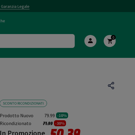
i Garanzia Legale
che
0
SCONTO RICONDIZIONATI
Prodotto Nuovo
79.99
-10%
Prezzo ridotto da
a
Ricondizionato
71.99
-30%
50.39
In Promozione