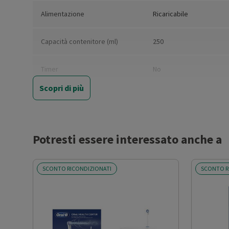
Alimentazione
Ricaricabile
Capacità contenitore (ml)
250
Timer
No
Scopri di più
Tipologia getto
Singolo/Multiplo
Numero di velocità
3
Potresti essere interessato anche a
Numero modalità di
2
spazzolamento
SCONTO RICONDIZIONATI
SCONTO R
Pressione getto regolabile
Sì
Altre caratteristiche
Tecnologia Quad Stream; 
ergonomico e compatto; 