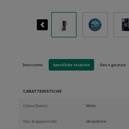
Previous
Descrizione
Specifiche tecniche
Resi e garanzie
CARATTERISTICHE
Colore (basic):
White
Tipo di apparecchio
Idropulsore