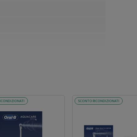
ICONDIZIONATI
SCONTO RICONDIZIONATI
Voltaggio: Caricatore multitensione; Manico: Design
Beccuccio: Aggancio e sgancio semplice; Pulizia: