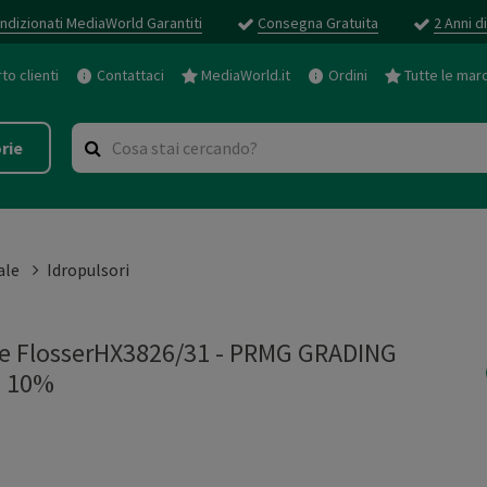
ndizionati MediaWorld Garantiti
Consegna Gratuita
2 Anni d
o clienti
Contattaci
MediaWorld.it
Ordini
Tutte le mar
rie
ale
Idropulsori
re FlosserHX3826/31 - PRMG GRADING
- 10%