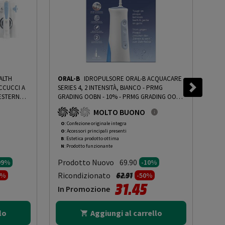
ALTH
ORAL-B
IDROPULSORE ORAL-B ACQUACARE
ORA
CCUCCI A
SERIES 4, 2 INTENSITÀ, BIANCO - PRMG
CEN
 ESTERNO
GRADING OOBN - 10%
-
PRMG GRADING OOBN
GET
TICI E
- 10%
IDE
MOLTO BUONO
 ROCN -
IMP
.99%
10%
O
: Confezione originale integra
R
: 
O
: Accessori principali presenti
O
: 
B
: Estetica prodotto ottima
B
: 
N
: Prodotto funzionante
N
: 
Prodotto Nuovo
Pr
69.90
99%
-10%
to da
Prezzo ridotto da
a
Ricondizionato
Ric
62.91
9%
-50%
31.45
In Promozione
In
lo
Aggiungi al carrello