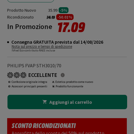
Prodotto Nuovo
35.99
-5%
Ricondizionato
Prezzo ridotto da
a
-50.01%
34.19
17.09
In Promozione
Consegna GRATUITA prevista dal 14/08/2026
Nota sul prezzo e tempi di spedizione
IVA ed Eco-contributo RAEE incluse
PHILIPS FVAP STH3010/70
ECCELLENTE
O
: Confezione originale integra
A
: Estetica prodotto come nuovo
O
: Accessori principali presenti
N
: Prodotto funzionante
Aggiungi al carrello
SCONTO RICONDIZIONATI
Approfitta dello sconto del 50% sul prodotto