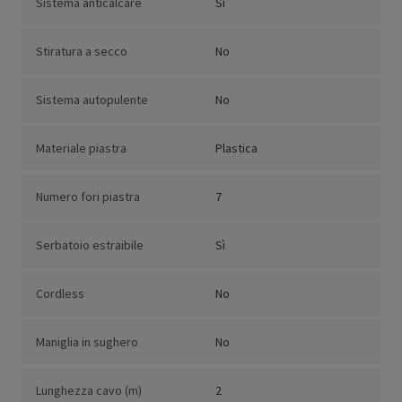
Sistema anticalcare
Sì
Stiratura a secco
No
Sistema autopulente
No
Materiale piastra
Plastica
Numero fori piastra
7
Serbatoio estraibile
Sì
Cordless
No
Maniglia in sughero
No
Lunghezza cavo (m)
2