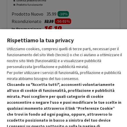
B
: Estetica prodotto ottima
N
: Prodotto funzionante
Prodotto Nuovo
35.99
-10%
Prezzo ridotto da
a
Ricondizionato
32.39
-50.01%
16.19
In Promozione
Rispettiamo la tua privacy
Aggiungi al carrello
Utilizziamo cookies, compresi quelli di terze parti, necessari per il
funzionamento del sito Web (tecnici) o che ci aiutano a ottimizzare il
nostro sito Web (funzionalità) e a visualizzare pubblicità
SCONTO RICONDIZIONATI
personalizzata (profilazione e pubblicità mirata).
Approfitta dello sconto del 50% sul prodotto ricondizionato.
Per poter utilizzare i servizi di funzionalità, profilazione e pubblicità
mirata abbiamo bisogno del tuo consenso.
Cliccando su "Accetta tutti", acconsenti volontariamente
all’uso di cookie di funzionalità, profilazione e pubblicità
mirata. Puoi scegliere per quali categorie di cookie
acconsentire o negare l’uso e puoi modificare le tue scelte in
qualsiasi momento attraverso il link “Preferenze Cookie”
Condizioni generali di vendita
Recedere dal contratto qui
che trovi in fondo ad ogni pagina, oppure, attraverso lo
scudetto posizionato in basso a sinistra del tuo device
Cookie Policy
I consensi su questo sottosito o sulla la pagina di