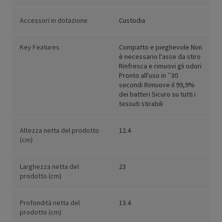
Accessori in dotazione
Custodia
Key Features
Compatto e pieghevole Non
è necessario l'asse da stiro
Rinfresca e rimuovi gli odori
Pronto all'uso in ˜30
secondi Rimuove il 99,9%
dei batteri Sicuro su tutti i
tessuti stirabili
Altezza netta del prodotto
12.4
(cm)
Larghezza netta del
23
prodotto (cm)
Profondità netta del
13.4
prodotto (cm)