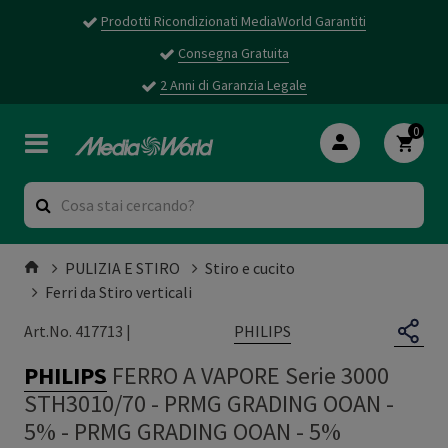
Prodotti Ricondizionati MediaWorld Garantiti
Consegna Gratuita
2 Anni di Garanzia Legale
0
PULIZIA E STIRO
Stiro e cucito
Ferri da Stiro verticali
PHILIPS
Art.No. 417713 |
PHILIPS
FERRO A VAPORE Serie 3000
STH3010/70 - PRMG GRADING OOAN -
5%
-
PRMG GRADING OOAN - 5%