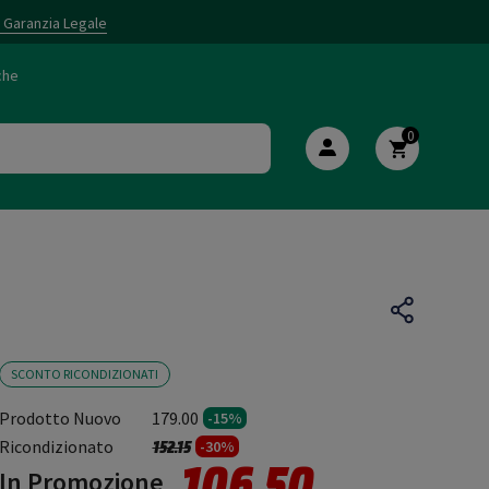
i Garanzia Legale
che
0
SCONTO RICONDIZIONATI
Prodotto Nuovo
179.00
-15%
Prezzo ridotto da
a
Ricondizionato
152.15
-30%
106.50
In Promozione