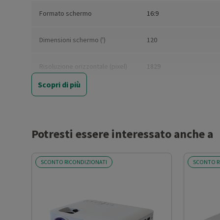
Formato schermo
16:9
Dimensioni schermo (')
120
Risoluzione orizzontale (pixel)
1829
Scopri di più
Risoluzione verticale (pixel)
1080
Contrasto (X:1)
3000
Potresti essere interessato anche a
Luminosità (ANSI)
700
SCONTO RICONDIZIONATI
SCONTO R
Risoluzione Ultra HD
No
HD
Full HD