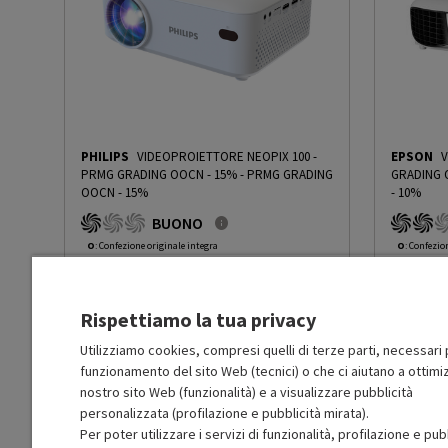
Regolazione messa a fuoco
Manuale
Zoom
Digitale
Casse
Sì
PHILIPS
VIDEOPROIETTORE NEOPIX 100 -
EPSON
V
Keystone
Sì
PRMG GRADING OOCN - 15%
-
PRMG GRADING
GRADING 
OOCN - 15%
- 10%
BUONO
Durata lampada (h)
30000
O
: Confezione originale integra
O
: Confezio
O
: Accessori principali presenti
O
: Accessor
C
: Estetica prodotto buona
B
: Estetica
Numero HDMI totali
1
N
: Prodotto funzionante
N
: Prodotto
Rispettiamo la tua privacy
Prodotto Nuovo
Prodott
59.00
-15%
USB
Sì
Prezzo ridotto da
a
Ricondizionato
Ricondi
50.15
-30%
Utilizziamo cookies, compresi quelli di terze parti, necessari p
35.10
funzionamento del sito Web (tecnici) o che ci aiutano a ottimiz
In Promozione
In Prom
WiFi
Sì
nostro sito Web (funzionalità) e a visualizzare pubblicità
personalizzata (profilazione e pubblicità mirata).
Aggiungi al carrello
Per poter utilizzare i servizi di funzionalità, profilazione e pub
Aux
Sì