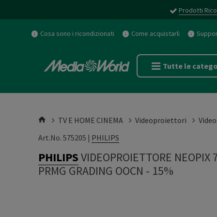
Prodotti Rico
Cosa sono i ricondizionati
Come acquistarli
Support
Tutte le catego
TV E HOME CINEMA
Videoproiettori
Video
Art.No. 575205 |
PHILIPS
PHILIPS
VIDEOPROIETTORE NEOPIX 
PRMG GRADING OOCN - 15%