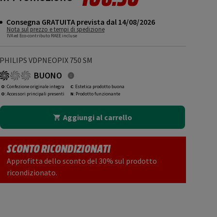
Consegna GRATUITA prevista dal 14/08/2026
Nota sul prezzo e tempi di spedizione
IVA ed Eco-contributo RAEE incluse
PHILIPS VDPNEOPIX 750 SM
BUONO
O
: Confezione originale integra
C
: Estetica prodotto buona
O
: Accessori principali presenti
N
: Prodotto funzionante
Aggiungi al carrello
SCONTO RICONDIZIONATI
Approfitta dello sconto del 30% sul prodotto
ricondizionato.