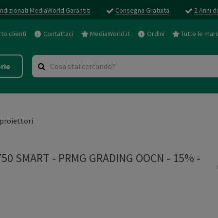
ndizionati MediaWorld Garantiti
Consegna Gratuita
2 Anni d
o clienti
Contattaci
MediaWorld.it
Ordini
Tutte le mar
rie
proiettori
750 SMART - PRMG GRADING OOCN - 15%
-