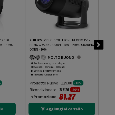
IX 130
PHILIPS
VIDEOPROIETTORE NEOPIX 150 -
PHI
5%
-
PRMG
PRMG GRADING OOBN - 10%
-
PRMG GRADING
PRM
OOBN - 10%
OOB
MOLTO BUONO
O
: Confezione originale integra
O
: 
O
: Accessori principali presenti
O
: 
B
: Estetica prodotto ottima
B
: 
N
: Prodotto funzionante
N
: 
Prodotto Nuovo
Pr
129.00
%
-10%
to da
Prezzo ridotto da
a
Ricondizionato
Ric
116.10
-30%
81.27
In Promozione
In
lo
Aggiungi al carrello