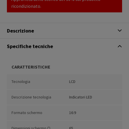
ricondizionato.
Descrizione
Specifiche tecniche
CARATTERISTICHE
Tecnologia
LCD
Descrizione tecnologia
Indicatori LED
Formato schermo
16:9
Dimensioni schermo (')
65