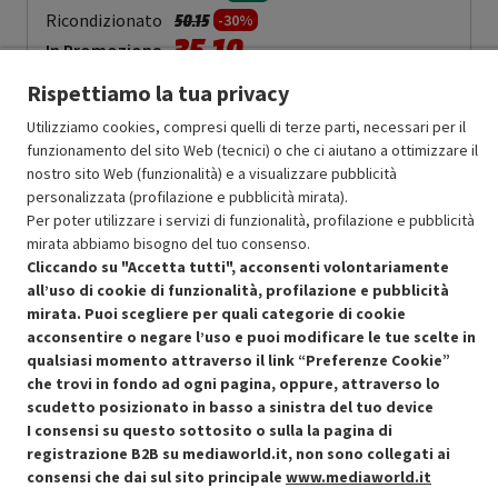
Prezzo ridotto da
a
Ricondizionato
50.15
-30%
35.10
In Promozione
Rispettiamo la tua privacy
Aggiungi al carrello
Utilizziamo cookies, compresi quelli di terze parti, necessari per il
funzionamento del sito Web (tecnici) o che ci aiutano a ottimizzare il
nostro sito Web (funzionalità) e a visualizzare pubblicità
SCONTO RICONDIZIONATI
personalizzata (profilazione e pubblicità mirata).
Approfitta dello sconto del 30% sul prodotto ricondizionato.
Per poter utilizzare i servizi di funzionalità, profilazione e pubblicità
mirata abbiamo bisogno del tuo consenso.
Cliccando su "Accetta tutti", acconsenti volontariamente
all’uso di cookie di funzionalità, profilazione e pubblicità
mirata. Puoi scegliere per quali categorie di cookie
acconsentire o negare l’uso e puoi modificare le tue scelte in
qualsiasi momento attraverso il link “Preferenze Cookie”
Condizioni generali di vendita
Recedere dal contratto qui
che trovi in fondo ad ogni pagina, oppure, attraverso lo
scudetto posizionato in basso a sinistra del tuo device
Cookie Policy
I consensi su questo sottosito o sulla la pagina di
registrazione B2B su mediaworld.it, non sono collegati ai
Preferenze cookie
consensi che dai sul sito principale
www.mediaworld.it