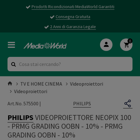
Prodotti Ricondizionati MediaWorld Garantiti
Consegna Gratuita
2 Anni di Garanzia Legale
0
TV E HOME CINEMA
Videoproiettori
Videoproiettori
PHILIPS
Art.No. 575500 |
PHILIPS
VIDEOPROIETTORE NEOPIX 100
- PRMG GRADING OOBN - 10%
-
PRMG
GRADING OOBN - 10%