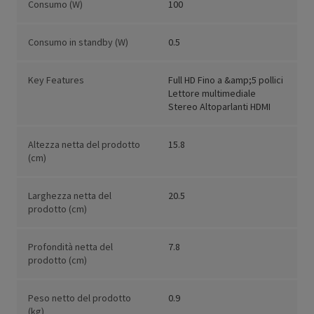
Consumo (W)
100
Consumo in standby (W)
0.5
Key Features
Full HD Fino a &amp;5 pollici
Lettore multimediale
Stereo Altoparlanti HDMI
Altezza netta del prodotto
15.8
(cm)
Larghezza netta del
20.5
prodotto (cm)
Profondità netta del
7.8
prodotto (cm)
Peso netto del prodotto
0.9
(kg)