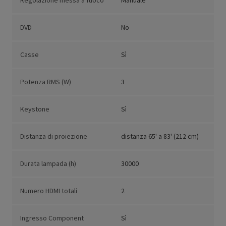
Regolazione messa a fuoco
Manuale
DVD
No
Casse
Sì
Potenza RMS (W)
3
Keystone
Sì
Distanza di proiezione
distanza 65' a 83' (212 cm)
Durata lampada (h)
30000
Numero HDMI totali
2
Ingresso Component
Sì