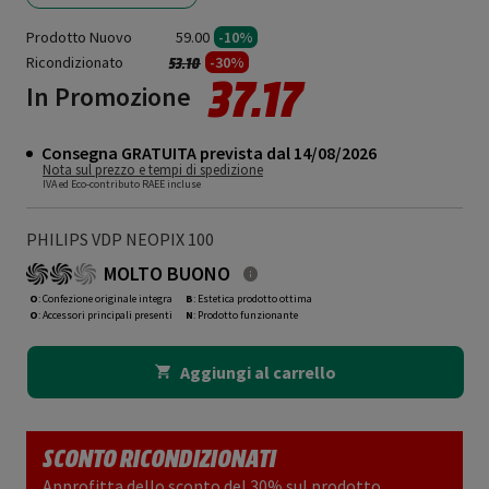
Prodotto Nuovo
59.00
-10%
Ricondizionato
Prezzo ridotto da
a
-30%
53.10
37.17
In Promozione
Consegna GRATUITA prevista dal 14/08/2026
Nota sul prezzo e tempi di spedizione
IVA ed Eco-contributo RAEE incluse
PHILIPS VDP NEOPIX 100
MOLTO BUONO
O
: Confezione originale integra
B
: Estetica prodotto ottima
O
: Accessori principali presenti
N
: Prodotto funzionante
Aggiungi al carrello
SCONTO RICONDIZIONATI
Approfitta dello sconto del 30% sul prodotto