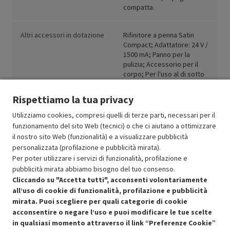
compatta.
Altri accessori in dotazione
Rifinitore a penna Satin
Compact; Adattatore: 24 V /
1500 mA; Panno per la
pulizia; Accessorio per il
corpo; Per l'uso al di sotto
della nuca.
Rispettiamo la tua privacy
Utilizziamo cookies, compresi quelli di terze parti, necessari per il
funzionamento del sito Web (tecnici) o che ci aiutano a ottimizzare
il nostro sito Web (funzionalità) e a visualizzare pubblicità
Resi e garanzie
personalizzata (profilazione e pubblicità mirata).
Per poter utilizzare i servizi di funzionalità, profilazione e
Stato prodotti
pubblicità mirata abbiamo bisogno del tuo consenso.
Cliccando su "Accetta tutti", acconsenti volontariamente
all’uso di cookie di funzionalità, profilazione e pubblicità
mirata. Puoi scegliere per quali categorie di cookie
acconsentire o negare l’uso e puoi modificare le tue scelte
in qualsiasi momento attraverso il link “Preferenze Cookie”