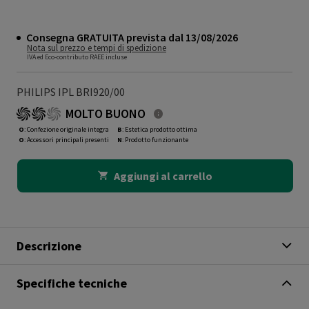
Consegna GRATUITA prevista dal 13/08/2026
Nota sul prezzo e tempi di spedizione
IVA ed Eco-contributo RAEE incluse
PHILIPS IPL BRI920/00
MOLTO BUONO
O
: Confezione originale integra
B
: Estetica prodotto ottima
O
: Accessori principali presenti
N
: Prodotto funzionante
Aggiungi al carrello
Descrizione
Specifiche tecniche