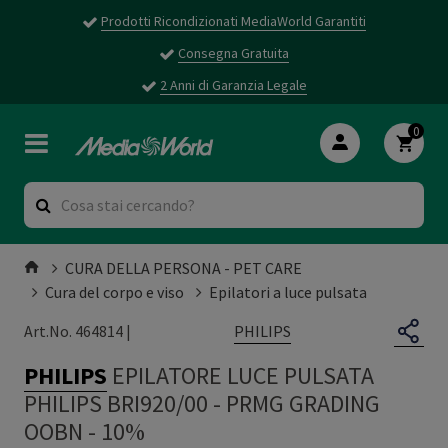
Prodotti Ricondizionati MediaWorld Garantiti
Consegna Gratuita
2 Anni di Garanzia Legale
0
CURA DELLA PERSONA - PET CARE
Cura del corpo e viso
Epilatori a luce pulsata
PHILIPS
Art.No. 464814 |
PHILIPS
EPILATORE LUCE PULSATA
PHILIPS BRI920/00
-
PRMG GRADING
OOBN - 10%