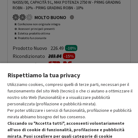
NA555/00, CAPACITÀ 9 L, MAX POTENZA 2750 W - PRMG GRADING
ROBN - 10%
-
PRMG GRADING ROBN - 10%
MOLTO BUONO
R
: Confezione non originale integra
O
: Accessori principali presenti
B
: Estetica prodotto ottima
N
: Prodotto funzionante
Prodotto Nuovo
226.49
-10%
Prezzo ridotto da
a
Ricondizionato
203.84
-15%
173.26
In Promozione
Rispettiamo la tua privacy
Aggiungi al carrello
Utilizziamo cookies, compresi quelli di terze parti, necessari per il
funzionamento del sito Web (tecnici) o che ci aiutano a ottimizzare il
nostro sito Web (funzionalità) e a visualizzare pubblicità
OFFERTE IMPERDIBILI
personalizzata (profilazione e pubblicità mirata).
Risparmio garantito rispetto al corrispondente prodotto nuovo.
Per poter utilizzare i servizi di funzionalità, profilazione e pubblicità
mirata abbiamo bisogno del tuo consenso.
Cliccando su "Accetta tutti", acconsenti volontariamente
all’uso di cookie di funzionalità, profilazione e pubblicità
mirata. Puoi scegliere per quali categorie di cookie