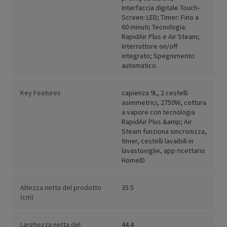
Interfaccia digitale Touch-
Screen: LED; Timer: Fino a
60 minuti; Tecnologia:
RapidAir Plus e Air Steam;
Interruttore on/off
integrato; Spegnimento
automatico.
Key Features
capienza 9L, 2 cestelli
asimmetrici, 2750W, cottura
a vapore con tecnologia
RapidAir Plus &amp; Air
Steam funziona sincronizza,
timer, cestelli lavaibili in
lavastoviglie, app ricettario
HomeID
Altezza netta del prodotto
35.5
(cm)
Larghezza netta del
44.4