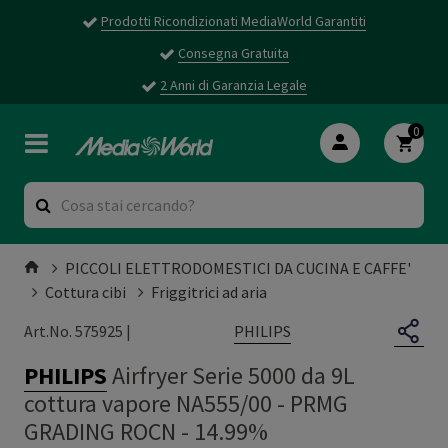
Prodotti Ricondizionati MediaWorld Garantiti
Consegna Gratuita
2 Anni di Garanzia Legale
0
PICCOLI ELETTRODOMESTICI DA CUCINA E CAFFE'
Cottura cibi
Friggitrici ad aria
PHILIPS
Art.No. 575925 |
PHILIPS
Airfryer Serie 5000 da 9L
cottura vapore NA555/00
-
PRMG
GRADING ROCN - 14.99%