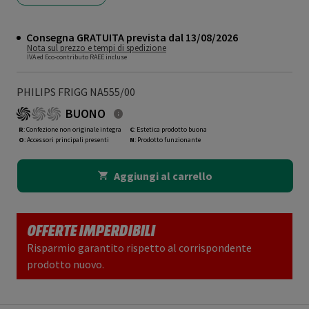
Consegna GRATUITA prevista dal 13/08/2026
Nota sul prezzo e tempi di spedizione
IVA ed Eco-contributo RAEE incluse
PHILIPS FRIGG NA555/00
BUONO
R
: Confezione non originale integra
C
: Estetica prodotto buona
O
: Accessori principali presenti
N
: Prodotto funzionante
Aggiungi al carrello
OFFERTE IMPERDIBILI
Risparmio garantito rispetto al corrispondente
prodotto nuovo.