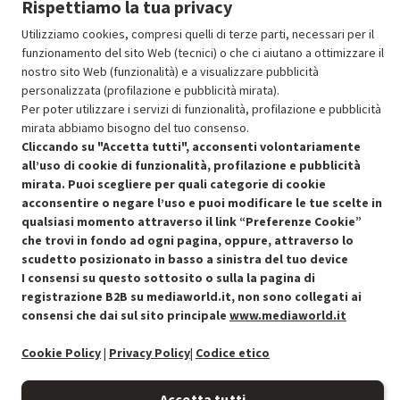
Rispettiamo la tua privacy
Aggiungi al carrello
Utilizziamo cookies, compresi quelli di terze parti, necessari per il
funzionamento del sito Web (tecnici) o che ci aiutano a ottimizzare il
nostro sito Web (funzionalità) e a visualizzare pubblicità
OFFERTE IMPERDIBILI
personalizzata (profilazione e pubblicità mirata).
Risparmio garantito rispetto al corrispondente prodotto nuovo.
Per poter utilizzare i servizi di funzionalità, profilazione e pubblicità
mirata abbiamo bisogno del tuo consenso.
Cliccando su "Accetta tutti", acconsenti volontariamente
all’uso di cookie di funzionalità, profilazione e pubblicità
mirata. Puoi scegliere per quali categorie di cookie
acconsentire o negare l’uso e puoi modificare le tue scelte in
qualsiasi momento attraverso il link “Preferenze Cookie”
Condizioni generali di vendita
Recedere dal contratto qui
che trovi in fondo ad ogni pagina, oppure, attraverso lo
scudetto posizionato in basso a sinistra del tuo device
Cookie Policy
I consensi su questo sottosito o sulla la pagina di
registrazione B2B su mediaworld.it, non sono collegati ai
Preferenze cookie
consensi che dai sul sito principale
www.mediaworld.it
Informativa privacy
Cookie Policy
|
Privacy Policy
|
Codice etico
Accessibilità
Accetta tutti