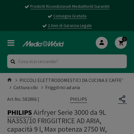
Prodotti Ricondizionati MediaWorld Garantiti
Consegna Gratuita
2 Anni di Garanzia Legale
0
PICCOLI ELETTRODOMESTICI DA CUCINA E CAFFE'
Cottura cibi
Friggitrici ad aria
PHILIPS
Art.No. 582866 |
PHILIPS
Airfryer Serie 3000 da 9L
NA353/10 FRIGGITRICE AD ARIA,
capacità 9 l, Max potenza 2750 W,