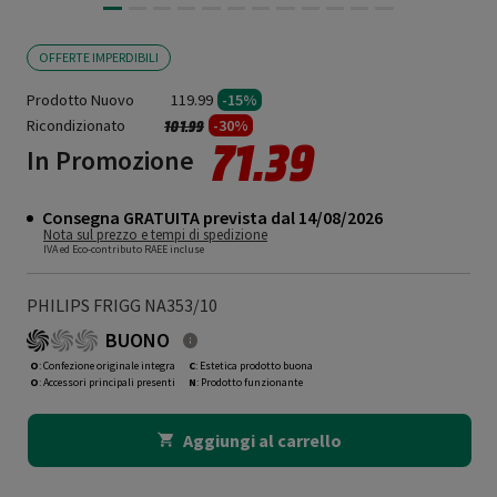
OFFERTE IMPERDIBILI
Prodotto Nuovo
119.99
-15%
Ricondizionato
Prezzo ridotto da
a
-30%
101.99
71.39
In Promozione
Consegna GRATUITA prevista dal 14/08/2026
Nota sul prezzo e tempi di spedizione
IVA ed Eco-contributo RAEE incluse
PHILIPS FRIGG NA353/10
BUONO
O
: Confezione originale integra
C
: Estetica prodotto buona
O
: Accessori principali presenti
N
: Prodotto funzionante
Aggiungi al carrello