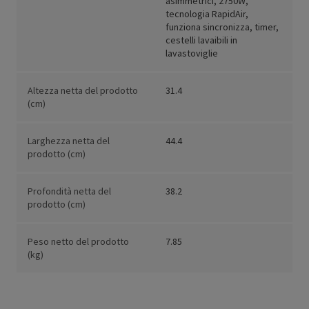
asimmetrici, 2750W,
tecnologia RapidAir,
funziona sincronizza, timer,
cestelli lavaibili in
lavastoviglie
Altezza netta del prodotto
31.4
(cm)
Larghezza netta del
44.4
prodotto (cm)
Profondità netta del
38.2
prodotto (cm)
Peso netto del prodotto
7.85
(kg)