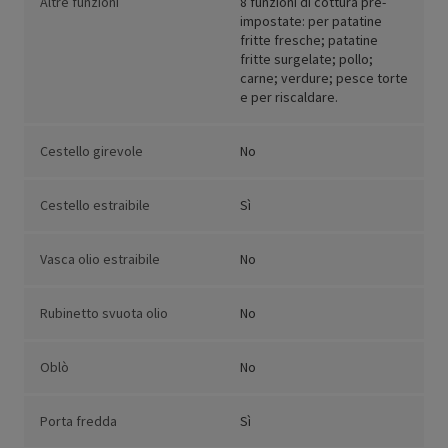
Altre funzioni
8 funzioni di cottura pre-
impostate: per patatine
fritte fresche; patatine
fritte surgelate; pollo;
carne; verdure; pesce torte
e per riscaldare.
Cestello girevole
No
Cestello estraibile
Sì
Vasca olio estraibile
No
Rubinetto svuota olio
No
Oblò
No
Porta fredda
Sì