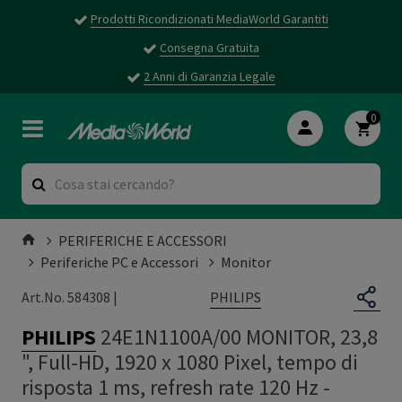
Prodotti Ricondizionati MediaWorld Garantiti
Consegna Gratuita
2 Anni di Garanzia Legale
0
PERIFERICHE E ACCESSORI
Periferiche PC e Accessori
Monitor
PHILIPS
Art.No. 584308 |
PHILIPS
24E1N1100A/00 MONITOR, 23,8
", Full-HD, 1920 x 1080 Pixel, tempo di
risposta 1 ms, refresh rate 120 Hz -