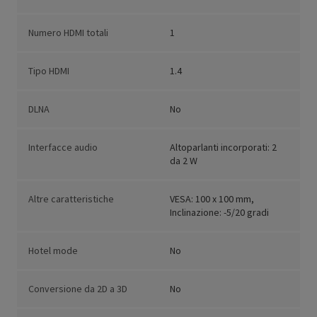
Numero HDMI totali
1
Tipo HDMI
1.4
DLNA
No
Interfacce audio
Altoparlanti incorporati: 2
da 2 W
Altre caratteristiche
VESA: 100 x 100 mm,
Inclinazione: -5/20 gradi
Hotel mode
No
Conversione da 2D a 3D
No