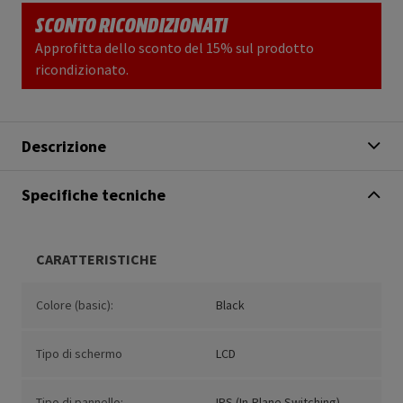
SCONTO RICONDIZIONATI
Approfitta dello sconto del 15% sul prodotto
ricondizionato.
Descrizione
Specifiche tecniche
CARATTERISTICHE
Colore (basic):
Black
Tipo di schermo
LCD
Tipo di pannello:
IPS (In-Plane Switching)