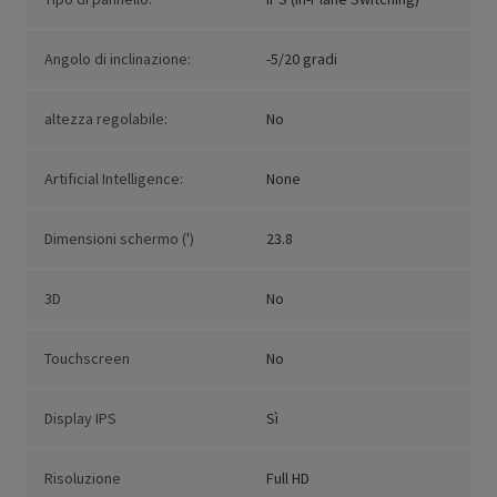
Angolo di inclinazione:
-5/20 gradi
altezza regolabile:
No
Artificial Intelligence:
None
Dimensioni schermo (')
23.8
3D
No
Touchscreen
No
Display IPS
Sì
Risoluzione
Full HD