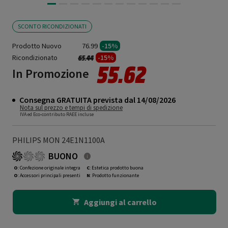
SCONTO RICONDIZIONATI
Prodotto Nuovo
76.99
-15%
Ricondizionato
Prezzo ridotto da
a
-15%
65.44
55.62
In Promozione
Consegna GRATUITA prevista dal 14/08/2026
Nota sul prezzo e tempi di spedizione
IVA ed Eco-contributo RAEE incluse
PHILIPS MON 24E1N1100A
BUONO
O
: Confezione originale integra
C
: Estetica prodotto buona
O
: Accessori principali presenti
N
: Prodotto funzionante
Aggiungi al carrello