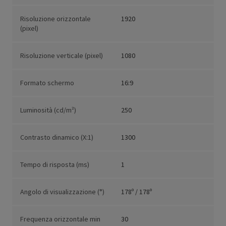
Risoluzione orizzontale
1920
(pixel)
Risoluzione verticale (pixel)
1080
Formato schermo
16:9
Luminosità (cd/m²)
250
Contrasto dinamico (X:1)
1300
Tempo di risposta (ms)
1
Angolo di visualizzazione (°)
178º / 178º
Frequenza orizzontale min
30