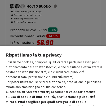
MOLTO BUONO
O
: Confezione originale integra
O
: Accessori principali presenti
B
: Estetica prodotto ottima
N
: Prodotto funzionante
Prodotto Nuovo
76.99
-10%
Prezzo ridotto da
a
Ricondizionato
69.29
-14.99%
58.90
In Promozione
Aggiungi al carrello
Rispettiamo la tua privacy
Utilizziamo cookies, compresi quelli di terze parti, necessari per il
funzionamento del sito Web (tecnici) o che ci aiutano a ottimizzare il
SCONTO RICONDIZIONATI
nostro sito Web (funzionalità) e a visualizzare pubblicità
personalizzata (profilazione e pubblicità mirata).
Approfitta dello sconto del 15% sul prodotto ricondizionato.
Per poter utilizzare i servizi di funzionalità, profilazione e pubblicità
mirata abbiamo bisogno del tuo consenso.
Cliccando su "Accetta tutti", acconsenti volontariamente
all’uso di cookie di funzionalità, profilazione e pubblicità
mirata. Puoi scegliere per quali categorie di cookie