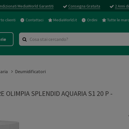
ndizionati MediaWorld Garantiti
Consegna Gratuita
2 Anni d
o clienti
Contattaci
MediaWorld.it
Ordini
Tutte le mar
rie
aria
Deumidificatori
E OLIMPIA SPLENDID AQUARIA S1 20 P
-