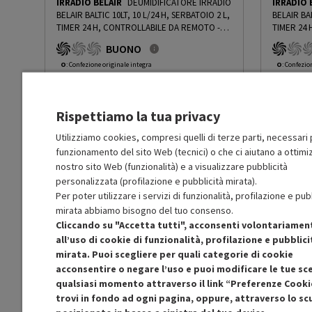
IRRADIO BELAIR
DEUMIDIFICATORE IRRADIO
IRRADIO 
BELAIR BALTIC 10LT, 10 L/24 H, SERBATOIO 2 L,
BELAIR BAL
Indicatore tanica piena
Sì
TIMER 24 H, CONTROLLABILE DA REMOTO -
TIMER 24
PRMG GRADING OOCN - 15%
-
PRMG GRADING
PRMG GRA
BUONO
OOCN - 15%
OOCN - 1
Blocco tanica piena
Sì
O
: Confezione originale integra
O
: Confezio
O
: Accessori principali presenti
O
: Accessor
C
: Estetica prodotto buona
C
: Estetica
N
: Prodotto funzionante
N
: Prodotto
Sistema di sbrinamento
Sì
Rispettiamo la tua privacy
automatico
Prodotto Nuovo
Prodott
99.99
-15%
Prezzo ridotto da
a
Ricondizionato
Ricondi
84.99
-30%
Utilizziamo cookies, compresi quelli di terze parti, necessari p
59.49
funzionamento del sito Web (tecnici) o che ci aiutano a ottimiz
Altre funzioni
Blocco bambini Wi-fi
In Promozione
In Prom
nostro sito Web (funzionalità) e a visualizzare pubblicità
personalizzata (profilazione e pubblicità mirata).
Aggiungi al carrello
Display
Sì
Per poter utilizzare i servizi di funzionalità, profilazione e pub
mirata abbiamo bisogno del tuo consenso.
Cliccando su "Accetta tutti", acconsenti volontariamen
Maniglia
Sì
SCONTO RICONDIZIONATI
S
all’uso di cookie di funzionalità, profilazione e pubblici
Approfitta dello sconto del 30% sul prodotto
Approfitt
mirata. Puoi scegliere per quali categorie di cookie
ricondizionato.
Ruote per lo spostamento
Sì
acconsentire o negare l’uso e puoi modificare le tue sce
qualsiasi momento attraverso il link “Preferenze Cooki
trovi in fondo ad ogni pagina, oppure, attraverso lo s
Altre descrizioni strutturali
Per ambienti fino a 90 m