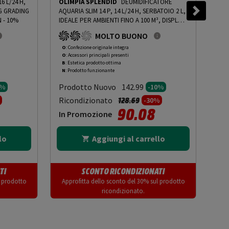
6 L/24 H,
OLIMPIA SPLENDID
DEUMIDIFICATORE
OLI
MG GRADING
AQUARIA SLIM 14 P, 14 L/24 H, SERBATOIO 2 L,
FIS
 - 10%
IDEALE PER AMBIENTI FINO A 100 M³, DISPLAY
1
TOUCH - PRMG GRADING OOBN - 10%
-
PRMG
GRA
MOLTO BUONO
GRADING OOBN - 10%
O
: Confezione originale integra
R
: 
O
: Accessori principali presenti
O
: 
B
: Estetica prodotto ottima
A
: 
N
: Prodotto funzionante
N
: 
Prodotto Nuovo
Pr
142.99
0%
-10%
to da
Prezzo ridotto da
a
Ricondizionato
Ric
128.69
-30%
90.08
In Promozione
In
lo
Aggiungi al carrello
TI
SCONTO RICONDIZIONATI
l prodotto
Approfitta dello sconto del 30% sul prodotto
App
ricondizionato.