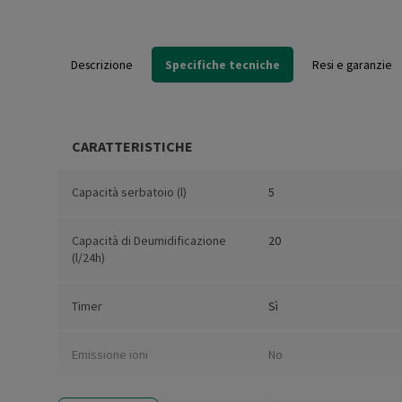
Descrizione
Specifiche tecniche
Resi e garanzie
CARATTERISTICHE
Capacità serbatoio (l)
5
Capacità di Deumidificazione
20
(l/24h)
Timer
Sì
Emissione ioni
No