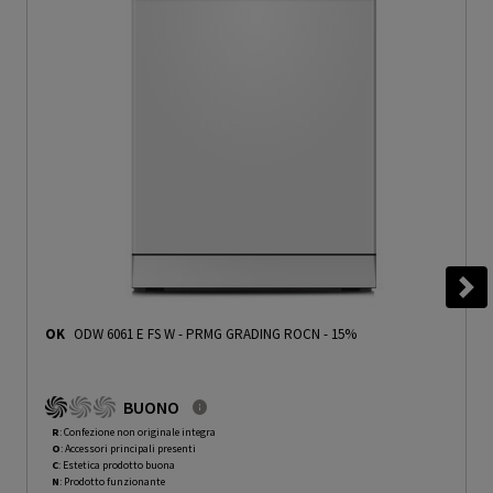
OK
ODW 6061 E FS W
-
PRMG GRADING ROCN - 15%
BUONO
R
: Confezione non originale integra
O
: Accessori principali presenti
C
: Estetica prodotto buona
N
: Prodotto funzionante