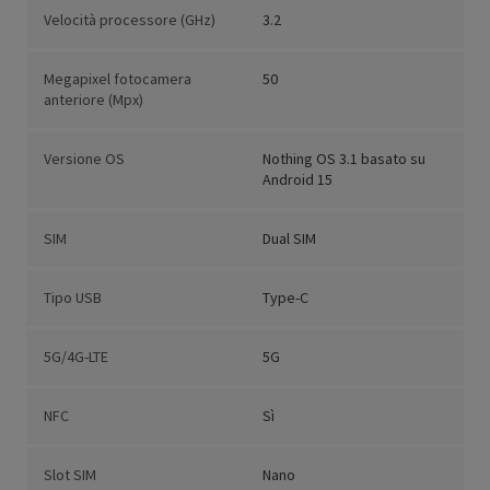
Velocità processore (GHz)
3.2
Megapixel fotocamera
50
anteriore (Mpx)
Versione OS
Nothing OS 3.1 basato su
Android 15
SIM
Dual SIM
Tipo USB
Type-C
5G/4G-LTE
5G
NFC
Sì
Slot SIM
Nano