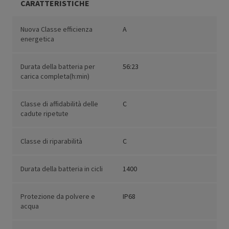
CARATTERISTICHE
Nuova Classe efficienza
A
energetica
Durata della batteria per
56:23
carica completa(h:min)
Classe di affidabilità delle
C
cadute ripetute
Classe di riparabilità
C
Durata della batteria in cicli
1400
Protezione da polvere e
IP68
acqua