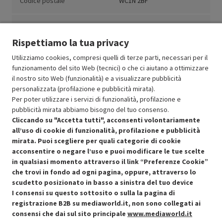
Codice postale
WC1N 2BF
Paese
Regno Unito
Rispettiamo la tua privacy
Utilizziamo cookies, compresi quelli di terze parti, necessari per il
funzionamento del sito Web (tecnici) o che ci aiutano a ottimizzare
il nostro sito Web (funzionalità) e a visualizzare pubblicità
Resi e garanzie
personalizzata (profilazione e pubblicità mirata).
Per poter utilizzare i servizi di funzionalità, profilazione e
Stato prodotti
pubblicità mirata abbiamo bisogno del tuo consenso.
Cliccando su "Accetta tutti", acconsenti volontariamente
all’uso di cookie di funzionalità, profilazione e pubblicità
mirata. Puoi scegliere per quali categorie di cookie
acconsentire o negare l’uso e puoi modificare le tue scelte
in qualsiasi momento attraverso il link “Preferenze Cookie”
che trovi in fondo ad ogni pagina, oppure, attraverso lo
scudetto posizionato in basso a sinistra del tuo device
I consensi su questo sottosito o sulla la pagina di
Condizioni generali di vendita
Recedere dal contratto qui
registrazione B2B su mediaworld.it, non sono collegati ai
consensi che dai sul sito principale
www.mediaworld.it
Cookie Policy