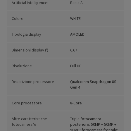
Artificial Intelligence:
Basic AI
Colore
WHITE
Tipologia display
AMOLED
Dimensioni display (')
6.67
Risoluzione
Full HD
Descrizione processore
Qualcomm Snapdragon 8S
Gen 4
Core processore
8-Core
Altre caratteristiche
Tripla fotocamera
fotocamera/e
posteriore: 50MP + 50MP +
50MP; fotocamera frontale: