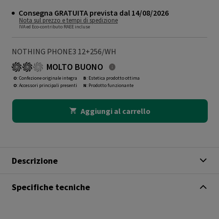
Consegna GRATUITA prevista dal 14/08/2026
Nota sul prezzo e tempi di spedizione
IVA ed Eco-contributo RAEE incluse
NOTHING PHONE3 12+256/WH
MOLTO BUONO
O
: Confezione originale integra
B
: Estetica prodotto ottima
O
: Accessori principali presenti
N
: Prodotto funzionante
Aggiungi al carrello
Descrizione
Specifiche tecniche