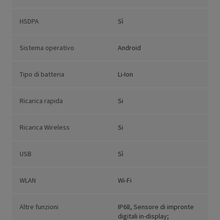
HSDPA
Sì
Sistema operativo
Android
Tipo di batteria
Li-Ion
Ricarica rapida
Si
Ricarica Wireless
Si
USB
Sì
WLAN
Wi-Fi
Altre funzioni
IP68, Sensore di impronte
digitali in-display;