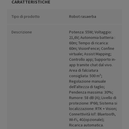
CARATTERISTICHE
Tipo di prodotto
Robot rasaerba
Descrizione
Potenza: 55W; Voltaggio:
21,6V; Autonomia batteria :
60m; Tempo di ricarica:
60m; VisionFence; Confine
virtuale; Assist Mapping;
Controllo app; Supporto in-
app tramite chat dal vivo.
Area di falciatura
consigliata: 500 m²;
Regolazione manuale
dell'altezza di taglio;
Pendenza massima: 30%;
Rumore: 58 dB (A); Livello di
protezione: IP66; Sistema si
localizzazione: RTK + Vision;
Connettività IoT: Bluetooth,
Wi-Fi, 4G(opzionale);
Ricarica automatica.