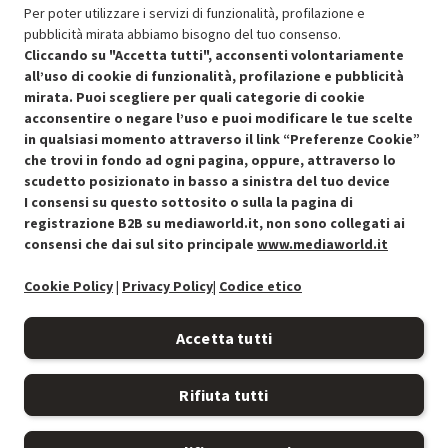
Per poter utilizzare i servizi di funzionalità, profilazione e
pubblicità mirata abbiamo bisogno del tuo consenso.
SCONTO RICONDIZIONATI
Cliccando su "Accetta tutti", acconsenti volontariamente
Approfitta dello sconto del 30% sul prodotto ricondizionato.
all’uso di cookie di funzionalità, profilazione e pubblicità
mirata. Puoi scegliere per quali categorie di cookie
acconsentire o negare l’uso e puoi modificare le tue scelte
in qualsiasi momento attraverso il link “Preferenze Cookie”
che trovi in fondo ad ogni pagina, oppure, attraverso lo
scudetto posizionato in basso a sinistra del tuo device
I consensi su questo sottosito o sulla la pagina di
Condizioni generali di vendita
Recedere dal contratto qui
registrazione B2B su mediaworld.it, non sono collegati ai
consensi che dai sul sito principale
www.mediaworld.it
Cookie Policy
Cookie Policy
|
Privacy Policy
|
Codice etico
Preferenze cookie
Accetta tutti
Informativa privacy
Rifiuta tutti
Accessibilità