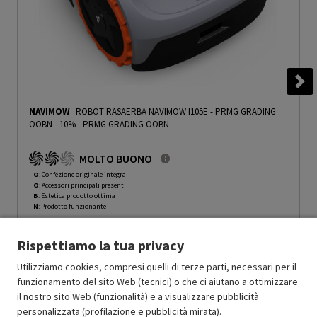
NAVIMOW
ROBOT RASAERBA NAVIMOW I105E - PRMG GRADING
OOBN - 10%
-
PRMG GRADING OOBN
MOLTO BUONO
O
: Confezione originale integra
O
: Accessori principali presenti
B
: Estetica prodotto ottima
N
: Prodotto funzionante
Prodotto Nuovo
499.00
-10%
Rispettiamo la tua privacy
Prezzo ridotto da
a
Ricondizionato
449.10
-30%
314.37
In Promozione
Utilizziamo cookies, compresi quelli di terze parti, necessari per il
funzionamento del sito Web (tecnici) o che ci aiutano a ottimizzare
il nostro sito Web (funzionalità) e a visualizzare pubblicità
Aggiungi al carrello
personalizzata (profilazione e pubblicità mirata).