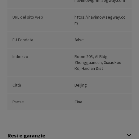
navimow@rlm.segway.com
URL del sito web
https://navimow.segway.co
m
EU Fondata
false
Indirizzo
Room 203, Al Bldg.
Zhongguancun, Xixiaokou
Rd, Haidian Dist
Città
Beijing
Paese
Cina
Resi e garanzie