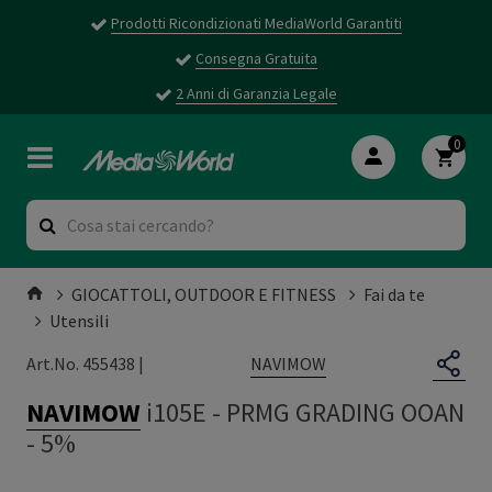
Prodotti Ricondizionati MediaWorld Garantiti
Consegna Gratuita
2 Anni di Garanzia Legale
0
GIOCATTOLI, OUTDOOR E FITNESS
Fai da te
Utensili
NAVIMOW
Art.No. 455438 |
NAVIMOW
i105E
-
PRMG GRADING OOAN
- 5%