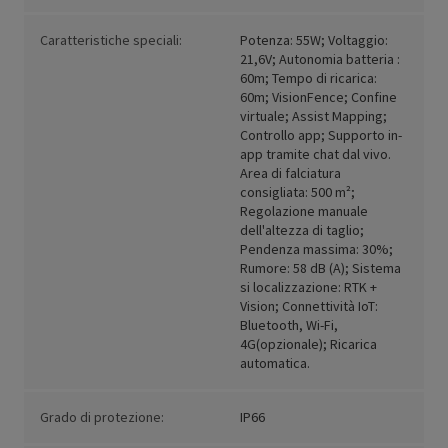
Caratteristiche speciali:
Potenza: 55W; Voltaggio:
21,6V; Autonomia batteria :
60m; Tempo di ricarica:
60m; VisionFence; Confine
virtuale; Assist Mapping;
Controllo app; Supporto in-
app tramite chat dal vivo.
Area di falciatura
consigliata: 500 m²;
Regolazione manuale
dell'altezza di taglio;
Pendenza massima: 30%;
Rumore: 58 dB (A); Sistema
si localizzazione: RTK +
Vision; Connettività IoT:
Bluetooth, Wi-Fi,
4G(opzionale); Ricarica
automatica.
Grado di protezione:
IP66