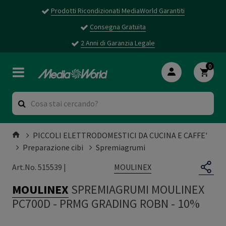
Prodotti Ricondizionati MediaWorld Garantiti
Consegna Gratuita
2 Anni di Garanzia Legale
0
PICCOLI ELETTRODOMESTICI DA CUCINA E CAFFE'
Preparazione cibi
Spremiagrumi
MOULINEX
Art.No. 515539 |
MOULINEX
SPREMIAGRUMI MOULINEX
PC700D
-
PRMG GRADING ROBN - 10%