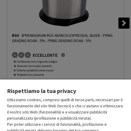
RGV
SPREMIAGRUMI RGV ARANCIA EXPRESS/N, SILVER - PRMG
GRADING ROAN - 5%
-
PRMG GRADING ROAN - 5%
ECCELLENTE
R
: Confezione non originale integra
O
: Accessori principali presenti
A
: Estetica prodotto come nuovo
N
: Prodotto funzionante
Prodotto Nuovo
59.99
-5%
Rispettiamo la tua privacy
Prezzo ridotto da
a
Ricondizionato
56.99
-50%
28.49
In Promozione
Utilizziamo cookies, compresi quelli di terze parti, necessari per il
funzionamento del sito Web (tecnici) o che ci aiutano a ottimizzare
il nostro sito Web (funzionalità) e a visualizzare pubblicità
Aggiungi al carrello
personalizzata (profilazione e pubblicità mirata).
Per poter utilizzare i servizi di funzionalità, profilazione e
pubblicità mirata abbiamo bisogno del tuo consenso.