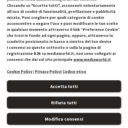
SCONTO RICONDIZIONATI
Cliccando su "Accetta tutti", acconsenti volontariamente
Approfitta dello sconto del 50% sul prodotto ricondizionato.
all’uso di cookie di funzionalità, profilazione e pubblicità
mirata. Puoi scegliere per quali categorie di cookie
acconsentire o negare l’uso e puoi modificare le tue scelte
in qualsiasi momento attraverso il link “Preferenze Cookie”
che trovi in fondo ad ogni pagina, oppure, attraverso lo
scudetto posizionato in basso a sinistra del tuo device
I consensi su questo sottosito o sulla la pagina di
Condizioni generali di vendita
Recedere dal contratto qui
registrazione B2B su mediaworld.it, non sono collegati ai
consensi che dai sul sito principale
www.mediaworld.it
Cookie Policy
Cookie Policy
|
Privacy Policy
|
Codice etico
Preferenze cookie
Accetta tutti
Informativa privacy
Rifiuta tutti
Accessibilità
Modifica consensi