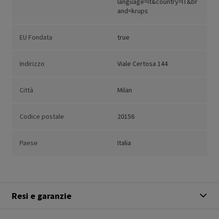
language=it&country=IT&br
and=krups
EU Fondata
true
Indirizzo
Viale Certosa 144
Città
Milan
Codice postale
20156
Paese
Italia
Resi e garanzie