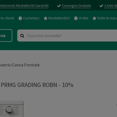
ndizionati MediaWorld Garantiti
Consegna Gratuita
2 Anni d
o clienti
Contattaci
MediaWorld.it
Ordini
Tutte le mar
rie
vatrici Carica Frontale
-
PRMG GRADING ROBN - 10%