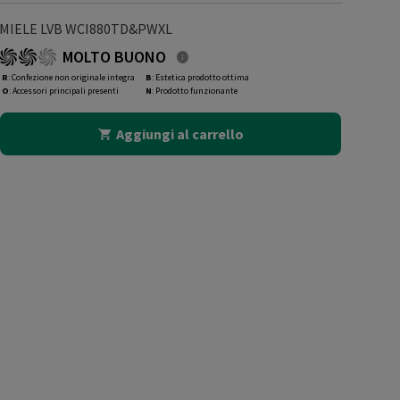
MIELE LVB WCI880TD&PWXL
MOLTO BUONO
R
: Confezione non originale integra
B
: Estetica prodotto ottima
O
: Accessori principali presenti
N
: Prodotto funzionante
Aggiungi al carrello