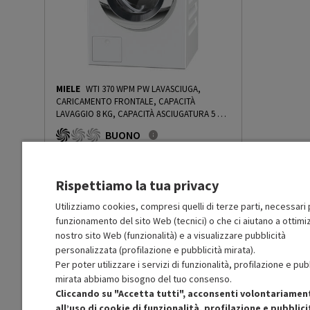
per ciclo (litri)
Classe efficienza lavaggio
A
Classe efficienza centrifuga
A
MIELE
WTI 370 WPM PW LAVASCIUGA,
CARICAMENTO FRONTALE, CAPACITÀ
LAVAGGIO 8 KG, CAPACITÀ ASCIUGATURA 5 KG,
Centrifuga max (giri/min)
1600
20 PROGRAMMI, PROFONDITÀ 63,7 CM, GIRI
BUONO
1600 RPM, WHITE LOTUS, CLASSE D - PRMG
GRADING ROCN - 15%
-
PRMG GRADING ROCN
R
: Confezione non originale integra
Capacità di carico lavaggio
9
O
: Accessori principali presenti
- 15%
max (Kg)
C
: Estetica prodotto buona
Rispettiamo la tua privacy
N
: Prodotto funzionante
Prodotto Nuovo
2499.00
-15%
Consumo acqua (l)
48
Utilizziamo cookies, compresi quelli di terze parti, necessari p
funzionamento del sito Web (tecnici) o che ci aiutano a ottimiz
Prezzo ridotto da
a
Ricondizionato
2124.15
-30%
1486.90
nostro sito Web (funzionalità) e a visualizzare pubblicità
In Promozione
Volume cestello (l)
64
personalizzata (profilazione e pubblicità mirata).
Per poter utilizzare i servizi di funzionalità, profilazione e pub
Aggiungi al carrello
mirata abbiamo bisogno del tuo consenso.
Rumorosità centrifuga dB(A)
68
Cliccando su "Accetta tutti", acconsenti volontariamen
all’uso di cookie di funzionalità, profilazione e pubblici