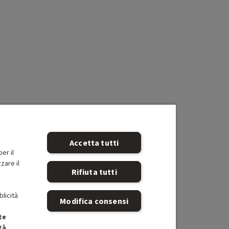
Accetta tutti
er il
zare il
Rifiuta tutti
blicità
Modifica consensi
te
tà