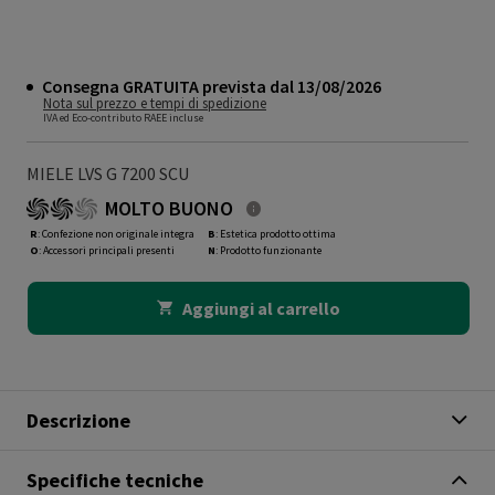
Consegna GRATUITA prevista dal 13/08/2026
Nota sul prezzo e tempi di spedizione
IVA ed Eco-contributo RAEE incluse
MIELE LVS G 7200 SCU
MOLTO BUONO
R
: Confezione non originale integra
B
: Estetica prodotto ottima
O
: Accessori principali presenti
N
: Prodotto funzionante
Aggiungi al carrello
Descrizione
Specifiche tecniche