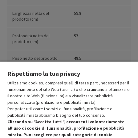
Larghezza netta del
59.8
prodotto (cm)
Profondità netta del
57
prodotto (cm)
Peso netto del prodotto
48.5
(kg)
Rispettiamo la tua privacy
Utilizziamo cookies, compresi quelli di terze parti, necessari per il
funzionamento del sito Web (tecnici) o che ci aiutano a ottimizzare
il nostro sito Web (funzionalità) e a visualizzare pubblicità
Resi e garanzie
personalizzata (profilazione e pubblicità mirata).
Per poter utilizzare i servizi di funzionalità, profilazione e
Stato prodotti
pubblicità mirata abbiamo bisogno del tuo consenso.
Cliccando su "Accetta tutti", acconsenti volontariamente
all’uso di cookie di funzionalità, profilazione e pubblicità
mirata. Puoi scegliere per quali categorie di cookie