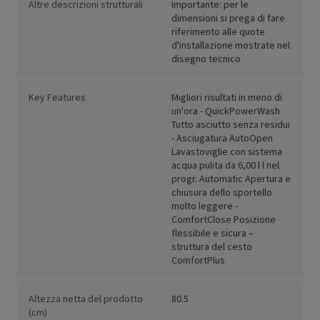
Altre descrizioni strutturali
Importante: per le
dimensioni si prega di fare
riferimento alle quote
d'installazione mostrate nel
disegno tecnico
Key Features
Migliori risultati in meno di
un'ora - QuickPowerWash
Tutto asciutto senza residui
- Asciugatura AutoOpen
Lavastoviglie con sistema
acqua pulita da 6,00 l l nel
progr. Automatic Apertura e
chiusura dello sportello
molto leggere -
ComfortClose Posizione
flessibile e sicura –
struttura del cesto
ComfortPlus
Altezza netta del prodotto
80.5
(cm)