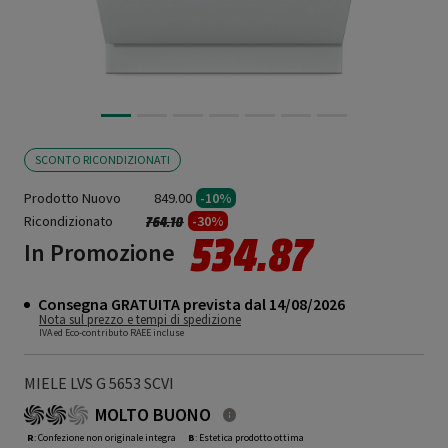
SCONTO RICONDIZIONATI
Prodotto Nuovo
849.00
-10%
Ricondizionato
Prezzo ridotto da
a
-30%
764.10
534.87
In Promozione
Consegna GRATUITA prevista dal 14/08/2026
Nota sul prezzo e tempi di spedizione
IVA ed Eco-contributo RAEE incluse
MIELE LVS G 5653 SCVI
MOLTO BUONO
R
: Confezione non originale integra
B
: Estetica prodotto ottima