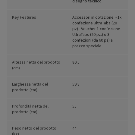
disegno tecnico.
Key Features
Accessori in dotazione: - 1x
confezione UltraTabs (20
pz) - Voucher 1 confezione
UltraTabs (20 pz.) o 3
confezioni (da 60 pz) a
prezzo speciale
Altezza netta del prodotto
80.5
(cm)
Larghezza netta del
59.8
prodotto (cm)
Profondità netta del
55
prodotto (cm)
Peso netto del prodotto
44
(kg)