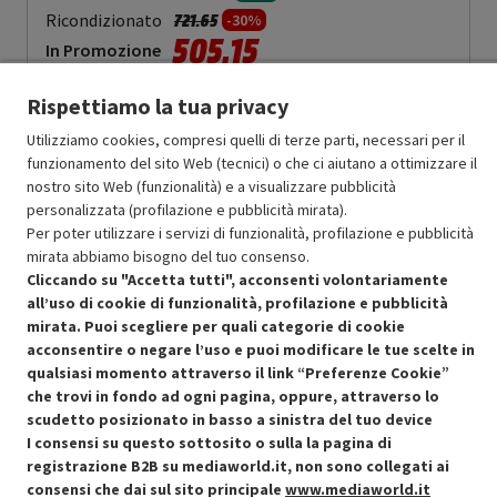
Prezzo ridotto da
a
Ricondizionato
721.65
-30%
505.15
In Promozione
Rispettiamo la tua privacy
Aggiungi al carrello
Utilizziamo cookies, compresi quelli di terze parti, necessari per il
funzionamento del sito Web (tecnici) o che ci aiutano a ottimizzare il
nostro sito Web (funzionalità) e a visualizzare pubblicità
SCONTO RICONDIZIONATI
personalizzata (profilazione e pubblicità mirata).
Approfitta dello sconto del 30% sul prodotto ricondizionato.
Per poter utilizzare i servizi di funzionalità, profilazione e pubblicità
mirata abbiamo bisogno del tuo consenso.
Cliccando su "Accetta tutti", acconsenti volontariamente
all’uso di cookie di funzionalità, profilazione e pubblicità
mirata. Puoi scegliere per quali categorie di cookie
acconsentire o negare l’uso e puoi modificare le tue scelte in
Condizioni generali di vendita
qualsiasi momento attraverso il link “Preferenze Cookie”
Recedere dal contratto qui
che trovi in fondo ad ogni pagina, oppure, attraverso lo
Cookie Policy
scudetto posizionato in basso a sinistra del tuo device
I consensi su questo sottosito o sulla la pagina di
registrazione B2B su mediaworld.it, non sono collegati ai
Preferenze cookie
consensi che dai sul sito principale
www.mediaworld.it