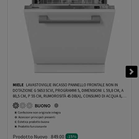
MIELE
LAVASTOVIGLIE INCASSO PANNELLO FRONTALE NON IN
DOTAZIONE G 5653 SCVI, PROGRAMMI 5, DIMENSIONI: L 59,8 CM, A
80,5 CM, P 55 CM, RUMOROSITÀ 45 DB(A), CONSUMO DI ACQUA 8,2
L, INCASSO TOTALE, CLASSE A - PRMG GRADING ROCN - 15%
-
BUONO
PRMG GRADING ROCN - 15%
R
: Confezione non originale integra
O
: Accessori principali presenti
C
: Estetica prodotto buona
N
: Prodotto funzionante
Prodotto Nuovo
849.00
-15%