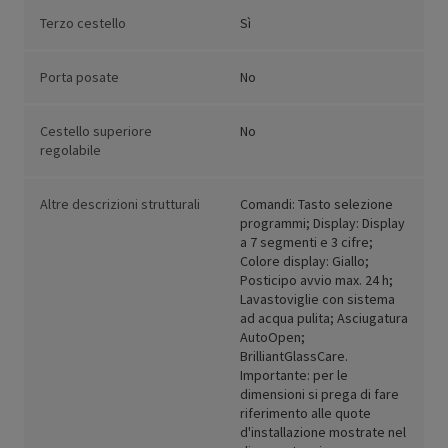
Terzo cestello
Sì
Porta posate
No
Cestello superiore
No
regolabile
Altre descrizioni strutturali
Comandi: Tasto selezione
programmi; Display: Display
a 7 segmenti e 3 cifre;
Colore display: Giallo;
Posticipo avvio max. 24 h;
Lavastoviglie con sistema
ad acqua pulita; Asciugatura
AutoOpen;
BrilliantGlassCare.
Importante: per le
dimensioni si prega di fare
riferimento alle quote
d'installazione mostrate nel