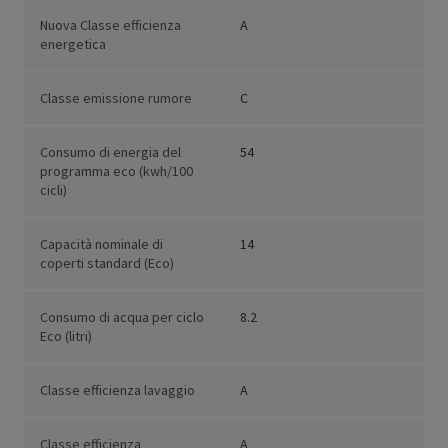
Nuova Classe efficienza
A
energetica
Classe emissione rumore
C
Consumo di energia del
54
programma eco (kwh/100
cicli)
Capacità nominale di
14
coperti standard (Eco)
Consumo di acqua per ciclo
8.2
Eco (litri)
Classe efficienza lavaggio
A
Classe efficienza
A