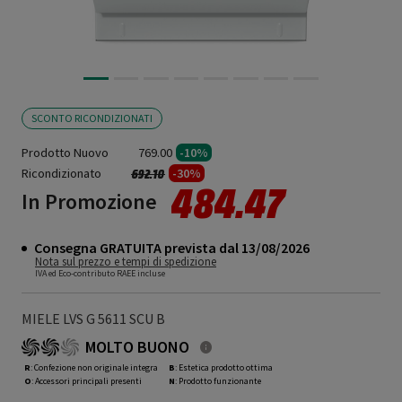
SCONTO RICONDIZIONATI
Prodotto Nuovo
769.00
-10%
Ricondizionato
Prezzo ridotto da
a
-30%
692.10
484.47
In Promozione
Consegna GRATUITA prevista dal 13/08/2026
Nota sul prezzo e tempi di spedizione
IVA ed Eco-contributo RAEE incluse
MIELE LVS G 5611 SCU B
MOLTO BUONO
R
: Confezione non originale integra
B
: Estetica prodotto ottima
O
: Accessori principali presenti
N
: Prodotto funzionante