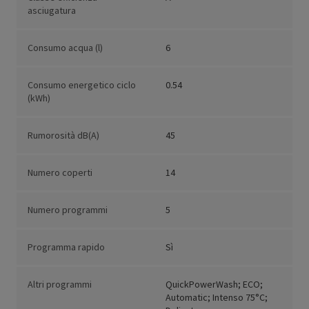
asciugatura
Consumo acqua (l)
6
Consumo energetico ciclo
0.54
(kWh)
Rumorosità dB(A)
45
Numero coperti
14
Numero programmi
5
Programma rapido
Sì
Altri programmi
QuickPowerWash; ECO;
Automatic; Intenso 75°C;