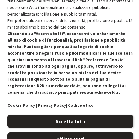
funzionamento del sito Web (tecnici) o che ci aiutano a ottimizzare il
nostro sito Web (funzionalità) e a visualizzare pubblicità
SCONTO RICONDIZIONATI
personalizzata (profilazione e pubblicità mirata).
Approfitta dello sconto del 30% sul prodotto ricondizionato.
Per poter utilizzare i servizi di funzionalità, profilazione e pubblicità
mirata abbiamo bisogno del tuo consenso.
Cliccando su "Accetta tutti", acconsenti volontariamente
all’uso di cookie di funzionalità, profilazione e pubblicità
mirata. Puoi scegliere per quali categorie di cookie
acconsentire o negare l’uso e puoi modificare le tue scelte in
Condizioni generali di vendita
qualsiasi momento attraverso il link “Preferenze Cookie”
Recedere dal contratto qui
che trovi in fondo ad ogni pagina, oppure, attraverso lo
Cookie Policy
scudetto posizionato in basso a sinistra del tuo device
I consensi su questo sottosito o sulla la pagina di
registrazione B2B su mediaworld.it, non sono collegati ai
Preferenze cookie
consensi che dai sul sito principale
www.mediaworld.it
Informativa privacy
Cookie Policy
|
Privacy Policy
|
Codice etico
Accessibilità
Accetta tutti