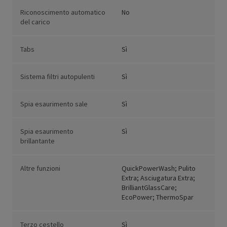
Riconoscimento automatico
No
del carico
Tabs
Sì
Sistema filtri autopulenti
Sì
Spia esaurimento sale
Sì
Spia esaurimento
Sì
brillantante
Altre funzioni
QuickPowerWash; Pulito
Extra; Asciugatura Extra;
BrilliantGlassCare;
EcoPower; ThermoSpar
Terzo cestello
Sì