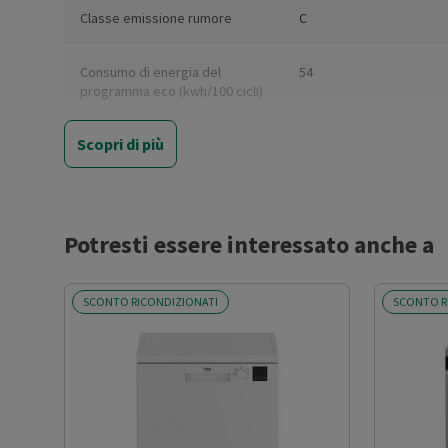
Classe emissione rumore
C
Consumo di energia del
54
programma eco (kwh/100 cicli)
Scopri di più
Capacità nominale di coperti
14
standard (Eco)
Consumo di acqua per ciclo
8.2
Eco (litri)
Potresti essere interessato anche a
Classe efficienza lavaggio
A
SCONTO RICONDIZIONATI
SCONTO R
Classe efficienza asciugatura
A
Consumo acqua (l)
6