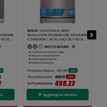
BOSCH
LAVASTOVIGLIE LIBERA
WH
PROGRAMMI
INSTALLAZIONE (FS) SMS4ECI28E, PROGRAMMI
INS
P 60 CM,
6, DIMENSIONI: L 60 CM, A 84,5 CM, P 60 CM,
PRO
DI ACQUA
RUMOROSITÀ 42 DB(A), CONSUMO DI ACQUA 9
P 5
MOLTO BUONO
GRADING
L, ACCIAIO ANTI-IMPRONTA, CLASSE A - PRMG
ACQ
 - 10%
GRADING ROBN - 10%
-
PRMG GRADING ROBN
GRA
R
: Confezione non originale integra
R
: 
O
: Accessori principali presenti
O
: 
- 10%
- 1
B
: Estetica prodotto ottima
B
: 
N
: Prodotto funzionante
N
: 
Prodotto Nuovo
Pr
691.99
0%
-10%
to da
Prezzo ridotto da
a
Ricondizionato
Ric
622.79
-20%
8
498.23
In Promozione
In
lo
Aggiungi al carrello