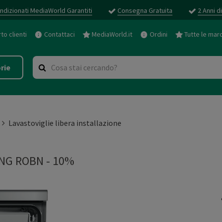
ndizionati MediaWorld Garantiti
Consegna Gratuita
2 Anni d
o clienti
Contattaci
MediaWorld.it
Ordini
Tutte le mar
rie
Lavastoviglie libera installazione
NG ROBN - 10%