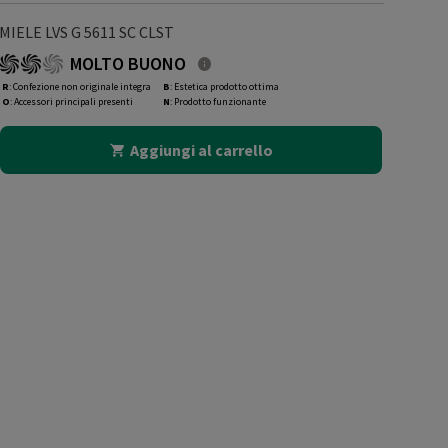
MIELE LVS G 5611 SC CLST
MOLTO BUONO
R
: Confezione non originale integra
B
: Estetica prodotto ottima
O
: Accessori principali presenti
N
: Prodotto funzionante
Aggiungi al carrello