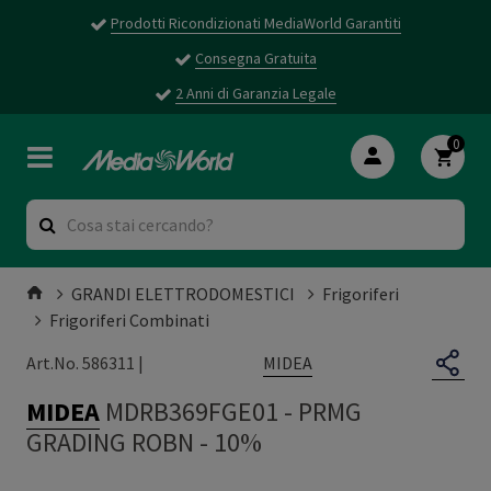
Prodotti Ricondizionati MediaWorld Garantiti
Consegna Gratuita
2 Anni di Garanzia Legale
0
GRANDI ELETTRODOMESTICI
Frigoriferi
Frigoriferi Combinati
MIDEA
Art.No. 586311 |
MIDEA
MDRB369FGE01
-
PRMG
GRADING ROBN - 10%