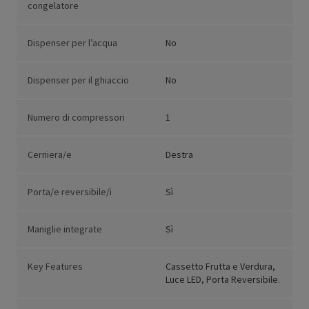
congelatore
Dispenser per l’acqua
No
Dispenser per il ghiaccio
No
Numero di compressori
1
Cerniera/e
Destra
Porta/e reversibile/i
Sì
Maniglie integrate
Sì
Key Features
Cassetto Frutta e Verdura,
Luce LED, Porta Reversibile.