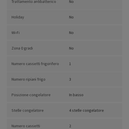
Trattamento antibatterico
No
Holiday
No
Wi-Fi
No
Zona 0 gradi
No
Numero cassetti frigorifero
1
Numero ripiani frigo
3
Posizione congelatore
In basso
Stelle congelatore
4 stelle congelatore
Numero cassetti
2