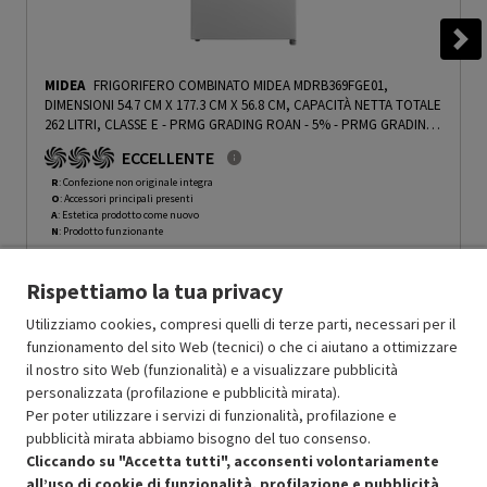
MIDEA
FRIGORIFERO COMBINATO MIDEA MDRB369FGE01,
DIMENSIONI 54.7 CM X 177.3 CM X 56.8 CM, CAPACITÀ NETTA TOTALE
262 LITRI, CLASSE E - PRMG GRADING ROAN - 5%
-
PRMG GRADING
ROAN - 5%
ECCELLENTE
R
: Confezione non originale integra
O
: Accessori principali presenti
A
: Estetica prodotto come nuovo
N
: Prodotto funzionante
Prodotto Nuovo
299.00
-5%
Rispettiamo la tua privacy
Prezzo ridotto da
a
Ricondizionato
284.05
-15%
241.44
In Promozione
Utilizziamo cookies, compresi quelli di terze parti, necessari per il
funzionamento del sito Web (tecnici) o che ci aiutano a ottimizzare
il nostro sito Web (funzionalità) e a visualizzare pubblicità
Aggiungi al carrello
personalizzata (profilazione e pubblicità mirata).
Per poter utilizzare i servizi di funzionalità, profilazione e
pubblicità mirata abbiamo bisogno del tuo consenso.
SCONTO RICONDIZIONATI
Cliccando su "Accetta tutti", acconsenti volontariamente
Approfitta dello sconto del 15% sul prodotto ricondizionato.
all’uso di cookie di funzionalità, profilazione e pubblicità