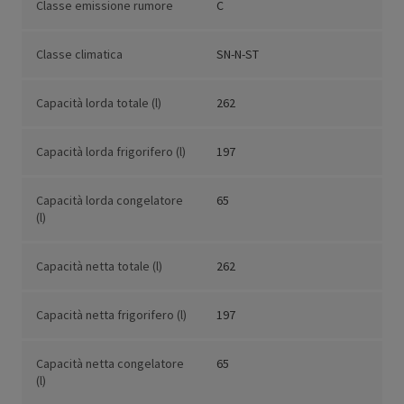
Classe emissione rumore
C
Classe climatica
SN-N-ST
Capacità lorda totale (l)
262
Capacità lorda frigorifero (l)
197
Capacità lorda congelatore
65
(l)
Capacità netta totale (l)
262
Capacità netta frigorifero (l)
197
Capacità netta congelatore
65
(l)