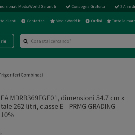
ndizionati MediaWorld Garantiti
Consegna Gratuita
2 Anni d
o clienti
Contattaci
MediaWorld.it
Ordini
Tutte le mar
rie
Frigoriferi Combinati
EA MDRB369FGE01, dimensioni 54.7 cm x
tale 262 litri, classe E - PRMG GRADING
 10%