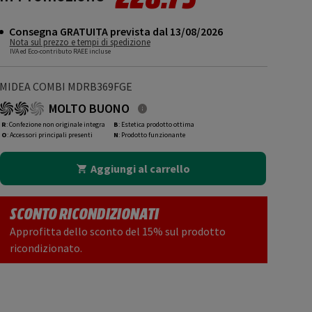
Consegna GRATUITA prevista dal 13/08/2026
Nota sul prezzo e tempi di spedizione
IVA ed Eco-contributo RAEE incluse
MIDEA COMBI MDRB369FGE
MOLTO BUONO
R
: Confezione non originale integra
B
: Estetica prodotto ottima
O
: Accessori principali presenti
N
: Prodotto funzionante
Aggiungi al carrello
SCONTO RICONDIZIONATI
Approfitta dello sconto del 15% sul prodotto
ricondizionato.