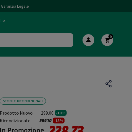
i Garanzia Legale
che
0
SCONTO RICONDIZIONATI
Prodotto Nuovo
299.00
-10%
Prezzo ridotto da
a
Ricondizionato
269.10
-15%
228.73
In Promozione