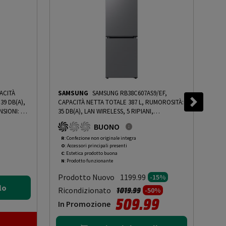
ACITÀ
SAMSUNG
SAMSUNG RB38C607AS9/EF,
LG
39 DB(A),
CAPACITÀ NETTA TOTALE 387 L, RUMOROSITÀ:
GTF
SIONI: L
35 DB(A), LAN WIRELESS, 5 RIPIANI,
L, 
CLASSE E -
DIMENSIONI: L 59,5 CM A 203 CM P 65,8 CM,
DIS
BUONO
 GRADING
METAL INOX, CLASSE A - PRMG GRADING
780
ROCN - 15%
-
PRMG GRADING ROCN - 15%
CLA
R
: Confezione non originale integra
R
: 
O
: Accessori principali presenti
O
: 
PRM
C
: Estetica prodotto buona
C
: 
N
: Prodotto funzionante
N
: 
Prodotto Nuovo
Pr
1199.99
-15%
lo
Prezzo ridotto da
a
Ricondizionato
Ric
1019.99
-50%
509.99
In Promozione
In