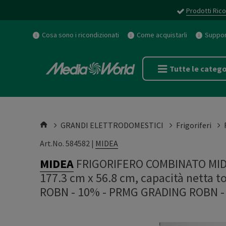
Prodotti Rico
Cosa sono i ricondizionati
Come acquistarli
Support
Tutte le catego
GRANDI ELETTRODOMESTICI
Frigoriferi
Art.No. 584582 |
MIDEA
MIDEA
FRIGORIFERO COMBINATO MID
177.3 cm x 56.8 cm, capacità netta to
ROBN - 10%
-
PRMG GRADING ROBN -