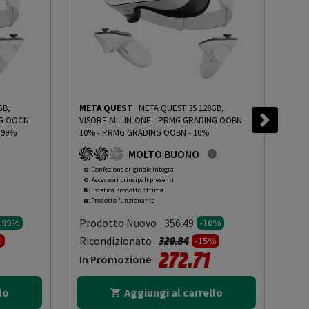
GB,
META QUEST
META QUEST 3S 128GB,
ME
G OOCN -
VISORE ALL-IN-ONE - PRMG GRADING OOBN -
VIS
.99%
10%
-
PRMG GRADING OOBN - 10%
14.
MOLTO BUONO
O
: Confezione originale integra
O
: 
O
: Accessori principali presenti
O
: 
B
: Estetica prodotto ottima
C
: 
N
: Prodotto funzionante
N
: 
Prodotto Nuovo
Pr
356.49
4.99%
-10%
to da
Prezzo ridotto da
a
Ricondizionato
Ric
320.84
%
-15%
272.71
In Promozione
In
lo
Aggiungi al carrello