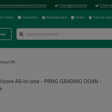
ndizionati MediaWorld Garantiti
Consegna Gratuita
2 Anni d
o clienti
Contattaci
MediaWorld.it
Ordini
Tutte le mar
rie
Visori VR
Visore All-in-one - PRMG GRADING OOAN -
%