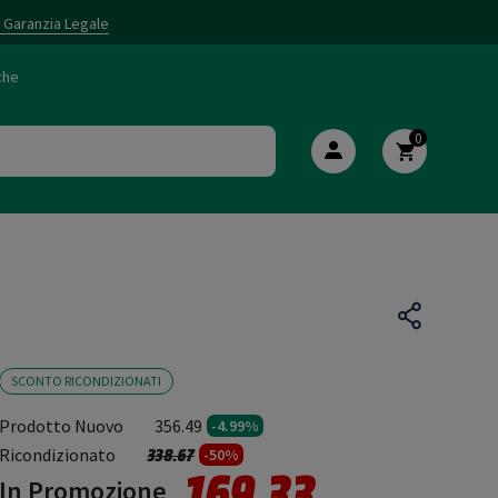
i Garanzia Legale
che
0
SCONTO RICONDIZIONATI
Prodotto Nuovo
356.49
-4.99%
Prezzo ridotto da
a
Ricondizionato
338.67
-50%
169.33
In Promozione