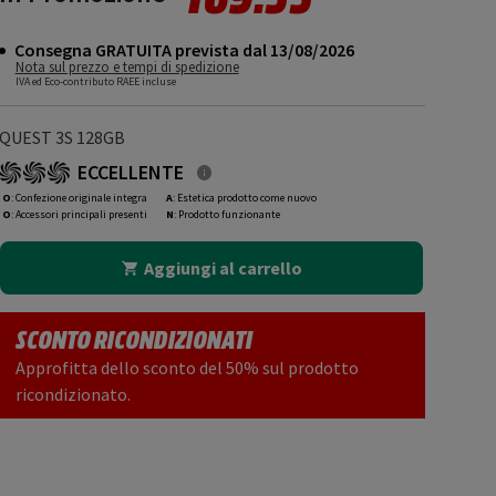
Consegna GRATUITA prevista dal 13/08/2026
Nota sul prezzo e tempi di spedizione
IVA ed Eco-contributo RAEE incluse
QUEST 3S 128GB
ECCELLENTE
O
: Confezione originale integra
A
: Estetica prodotto come nuovo
O
: Accessori principali presenti
N
: Prodotto funzionante
Aggiungi al carrello
SCONTO RICONDIZIONATI
Approfitta dello sconto del 50% sul prodotto
ricondizionato.