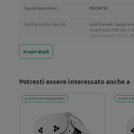
Tipo di dispositivo:
VISORE VR
Caratteristiche speciali:
Lenti Fresnel. Campo visiv
Snapdragon XR2 Gen 2. 8
aggiomamento: 72 Hz, 90 H
Scopri di più
Qualità delle immagini:
Full-HD
Capacità di memoria (GB)
128
Potresti essere interessato anche a
Colore:
Bianco
SCONTO RICONDIZIONATI
SCONTO R
Colore (basic):
White
Tipo di display
LCD
Durata della batteria (h):
Fino a 2,5 ore di utilizzo 