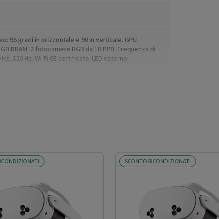
o: 96 gradi in orizzontale e 90 in verticale. GPU
 GB DRAM. 2 fotocamere RGB da 18 PPD. Frequenza di
z, 120 Hz. Wi-Fi 6E certificato. LED esterno.
ICONDIZIONATI
SCONTO RICONDIZIONATI
in media; Gaming: 2,7 ore di utilizzo in media; Social: 2,3