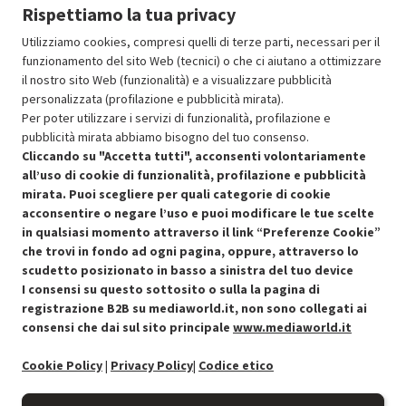
Rispettiamo la tua privacy
Utilizziamo cookies, compresi quelli di terze parti, necessari per il
funzionamento del sito Web (tecnici) o che ci aiutano a ottimizzare
il nostro sito Web (funzionalità) e a visualizzare pubblicità
Resi e garanzie
personalizzata (profilazione e pubblicità mirata).
Per poter utilizzare i servizi di funzionalità, profilazione e
Stato prodotti
pubblicità mirata abbiamo bisogno del tuo consenso.
Cliccando su "Accetta tutti", acconsenti volontariamente
all’uso di cookie di funzionalità, profilazione e pubblicità
mirata. Puoi scegliere per quali categorie di cookie
acconsentire o negare l’uso e puoi modificare le tue scelte
in qualsiasi momento attraverso il link “Preferenze Cookie”
che trovi in fondo ad ogni pagina, oppure, attraverso lo
scudetto posizionato in basso a sinistra del tuo device
I consensi su questo sottosito o sulla la pagina di
Condizioni generali di vendita
Recedere dal contratto qui
registrazione B2B su mediaworld.it, non sono collegati ai
consensi che dai sul sito principale
www.mediaworld.it
Cookie Policy
Cookie Policy
|
Privacy Policy
|
Codice etico
Preferenze cookie