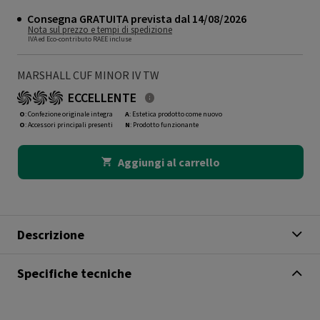
Consegna GRATUITA prevista dal 14/08/2026
Nota sul prezzo e tempi di spedizione
IVA ed Eco-contributo RAEE incluse
MARSHALL CUF MINOR IV TW
ECCELLENTE
O
: Confezione originale integra
A
: Estetica prodotto come nuovo
O
: Accessori principali presenti
N
: Prodotto funzionante
Aggiungi al carrello
Descrizione
Specifiche tecniche