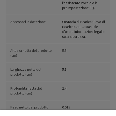
l'assistente vocale o la
preimpostazione EQ.
Accessori in dotazione
Custodia di ricarica; Cavo di
ricarica USB-C; Manuale
d'uso e informazioni legali e
sulla sicurezza.
Altezza netta del prodotto
5.5
(cm)
Larghezza netta del
5.1
prodotto (cm)
Profondità netta del
2.4
prodotto (cm)
Peso netto del prodotto
0.015
(kg)