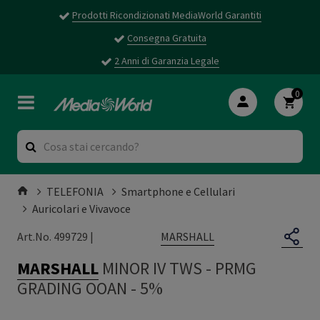
Prodotti Ricondizionati MediaWorld Garantiti
Consegna Gratuita
2 Anni di Garanzia Legale
0
TELEFONIA
Smartphone e Cellulari
Auricolari e Vivavoce
MARSHALL
Art.No. 499729 |
MARSHALL
MINOR IV TWS
-
PRMG
GRADING OOAN - 5%