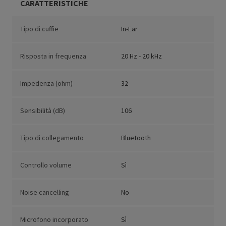
CARATTERISTICHE
Tipo di cuffie
In-Ear
Risposta in frequenza
20 Hz - 20 kHz
Impedenza (ohm)
32
Sensibilità (dB)
106
Tipo di collegamento
Bluetooth
Controllo volume
Sì
Noise cancelling
No
Microfono incorporato
Sì