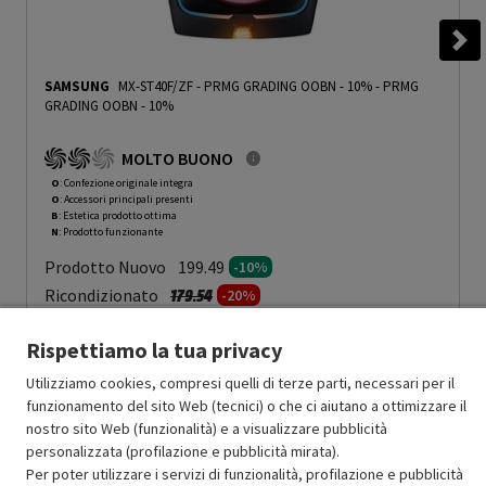
SAMSUNG
MX-ST40F/ZF - PRMG GRADING OOBN - 10%
-
PRMG
GRADING OOBN - 10%
MOLTO BUONO
O
: Confezione originale integra
O
: Accessori principali presenti
B
: Estetica prodotto ottima
N
: Prodotto funzionante
Prodotto Nuovo
199.49
-10%
Prezzo ridotto da
a
Ricondizionato
179.54
-20%
143.63
In Promozione
Rispettiamo la tua privacy
Aggiungi al carrello
Utilizziamo cookies, compresi quelli di terze parti, necessari per il
funzionamento del sito Web (tecnici) o che ci aiutano a ottimizzare il
nostro sito Web (funzionalità) e a visualizzare pubblicità
personalizzata (profilazione e pubblicità mirata).
OFFERTE IMPERDIBILI
Per poter utilizzare i servizi di funzionalità, profilazione e pubblicità
Risparmio garantito rispetto al corrispondente prodotto nuovo.