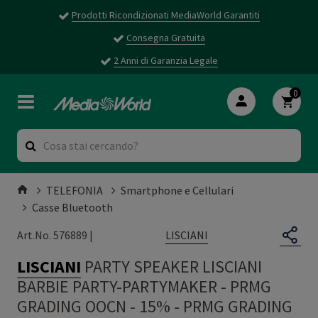
Prodotti Ricondizionati MediaWorld Garantiti
Consegna Gratuita
2 Anni di Garanzia Legale
0
TELEFONIA
Smartphone e Cellulari
Casse Bluetooth
LISCIANI
Art.No. 576889 |
LISCIANI
PARTY SPEAKER LISCIANI
BARBIE PARTY-PARTYMAKER - PRMG
GRADING OOCN - 15%
-
PRMG GRADING