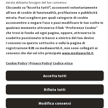
mirata abbiamo bisogno del tuo consenso.
Cliccando su "Accetta tutti", acconsenti volontariamente
all’uso di cookie di funzionalità, profilazione e pubblicità
mirata. Puoi scegliere per quali categorie di cookie
acconsentire o negare l’uso e puoi modificare le tue scelte in
qualsiasi momento attraverso il link “Preferenze Cookie”
Condizioni generali di vendita
che trovi in fondo ad ogni pagina, oppure, attraverso lo
Recedere dal contratto qui
scudetto posizionato in basso a sinistra del tuo device
I consensi su questo sottosito o sulla la pagina di
Cookie Policy
registrazione B2B su mediaworld.it, non sono collegati ai
consensi che dai sul sito principale
www.mediaworld.it
Preferenze cookie
Cookie Policy
|
Privacy Policy
|
Codice etico
Informativa privacy
Accetta tutti
Accessibilità
Rifiuta tutti
Modifica consensi