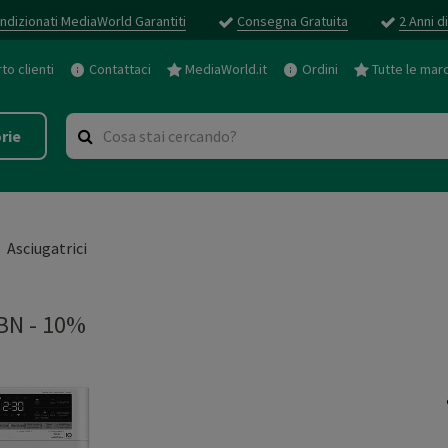
ndizionati MediaWorld Garantiti
Consegna Gratuita
2 Anni d
o clienti
Contattaci
MediaWorld.it
Ordini
Tutte le mar
rie
Asciugatrici
BN - 10%