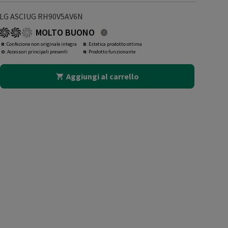
LG ASCIUG RH90V5AV6N
MOLTO BUONO
R
: Confezione non originale integra
B
: Estetica prodotto ottima
O
: Accessori principali presenti
N
: Prodotto funzionante
Aggiungi al carrello