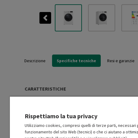
Previous
Descrizione
Specifiche tecniche
Resi e garanzie
CARATTERISTICHE
Carica
Frontale
Rispettiamo la tua privacy
Tipo di installazione
Libera installazione (FS)
Utilizziamo cookies, compresi quelli di terze parti, necessari p
funzionamento del sito Web (tecnici) o che ci aiutano a ottimiz
Capacità di carico (Kg)
9