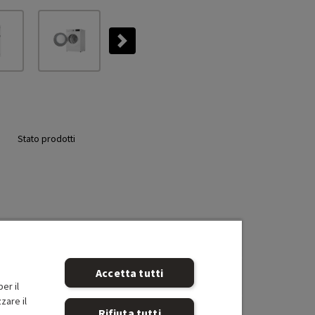
Next
Stato prodotti
Accetta tutti
er il
zare il
Rifiuta tutti