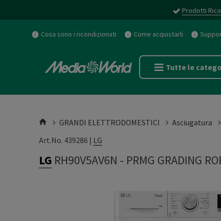
Prodotti Rico
Cosa sono i ricondizionati
Come acquistarli
Support
Tutte le catego
GRANDI ELETTRODOMESTICI
Asciugatura
Art.No. 439286 |
LG
LG
RH90V5AV6N
-
PRMG GRADING RO