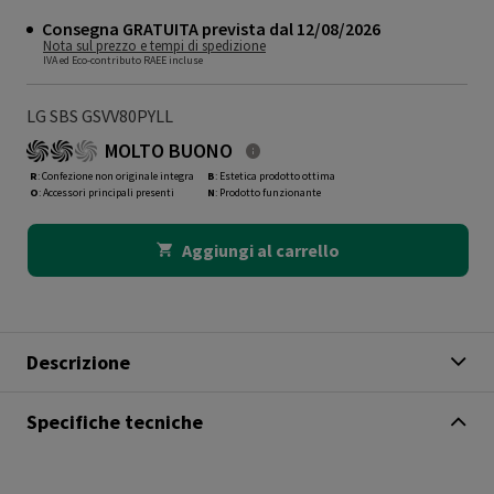
Consegna GRATUITA prevista dal 12/08/2026
Nota sul prezzo e tempi di spedizione
IVA ed Eco-contributo RAEE incluse
LG SBS GSVV80PYLL
MOLTO BUONO
R
: Confezione non originale integra
B
: Estetica prodotto ottima
O
: Accessori principali presenti
N
: Prodotto funzionante
Aggiungi al carrello
Descrizione
Specifiche tecniche