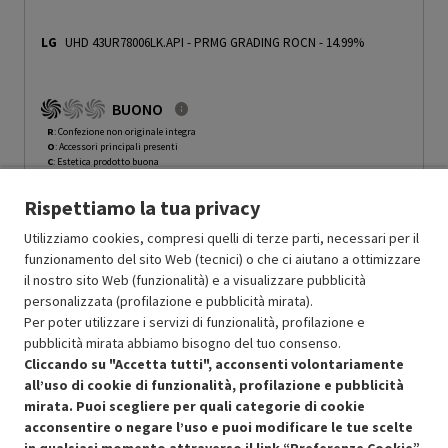
LG
UHD 43UR78006LK.API
-
PRMG GRADING ROCN - 14.99%
BUONO
R
: Confezione non originale integra
O
: Accessori principali presenti
C
: Estetica prodotto buona
N
: Prodotto funzionante
Rispettiamo la tua privacy
Prodotto Nuovo
331.49
-14.99%
Prezzo ridotto da
a
Ricondizionato
281.77
-24.99%
Utilizziamo cookies, compresi quelli di terze parti, necessari per il
211.33
funzionamento del sito Web (tecnici) o che ci aiutano a ottimizzare
In Promozione
il nostro sito Web (funzionalità) e a visualizzare pubblicità
personalizzata (profilazione e pubblicità mirata).
Aggiungi al carrello
Per poter utilizzare i servizi di funzionalità, profilazione e
pubblicità mirata abbiamo bisogno del tuo consenso.
Cliccando su "Accetta tutti", acconsenti volontariamente
all’uso di cookie di funzionalità, profilazione e pubblicità
OFFERTE IMPERDIBILI
mirata. Puoi scegliere per quali categorie di cookie
Risparmio garantito rispetto al corrispondente prodotto nuovo.
acconsentire o negare l’uso e puoi modificare le tue scelte