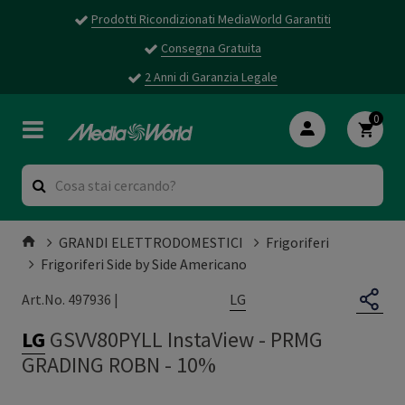
Prodotti Ricondizionati MediaWorld Garantiti
Consegna Gratuita
2 Anni di Garanzia Legale
0
GRANDI ELETTRODOMESTICI
Frigoriferi
Frigoriferi Side by Side Americano
LG
Art.No. 497936 |
LG
GSVV80PYLL InstaView
-
PRMG
GRADING ROBN - 10%