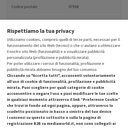
Codice postale
07336
Paese
Corea
Rispettiamo la tua privacy
Utilizziamo cookies, compresi quelli di terze parti, necessari per il
funzionamento del sito Web (tecnici) o che ci aiutano a ottimizzare
il nostro sito Web (funzionalità) e a visualizzare pubblicità
Resi e garanzie
personalizzata (profilazione e pubblicità mirata).
Per poter utilizzare i servizi di funzionalità, profilazione e
Stato prodotti
pubblicità mirata abbiamo bisogno del tuo consenso.
Cliccando su "Accetta tutti", acconsenti volontariamente
all’uso di cookie di funzionalità, profilazione e pubblicità
mirata. Puoi scegliere per quali categorie di cookie
acconsentire o negare l’uso e puoi modificare le tue scelte
in qualsiasi momento attraverso il link “Preferenze Cookie”
che trovi in fondo ad ogni pagina, oppure, attraverso lo
scudetto posizionato in basso a sinistra del tuo device
I consensi su questo sottosito o sulla la pagina di
Condizioni generali di vendita
Recedere dal contratto qui
registrazione B2B su mediaworld.it, non sono collegati ai