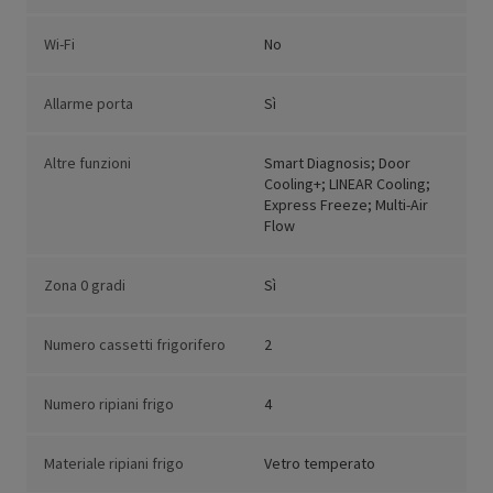
Wi-Fi
No
Allarme porta
Sì
Altre funzioni
Smart Diagnosis; Door
Cooling+; LINEAR Cooling;
Express Freeze; Multi-Air
Flow
Zona 0 gradi
Sì
Numero cassetti frigorifero
2
Numero ripiani frigo
4
Materiale ripiani frigo
Vetro temperato