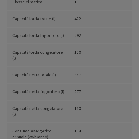
Classe climatica
T
Capacità lorda totale (l)
422
Capacità lorda frigorifero (l)
292
Capacità lorda congelatore
130
(l)
Capacità netta totale (l)
387
Capacità netta frigorifero (l)
277
Capacità netta congelatore
110
(l)
Consumo energetico
174
annuale (kWh/anno)