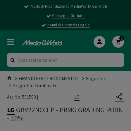
Prodotti Ricondizionati MediaWorld Garantiti
Consegna Gratuita
2 Anni di Garanzia Legale
0
GRANDI ELETTRODOMESTICI
Frigoriferi
Frigoriferi Combinati
LG
Art.No. 531503 |
LG
GBV22NCCEP
-
PRMG GRADING ROBN
- 10%