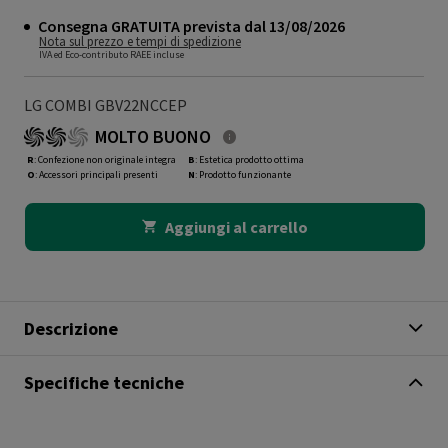
Consegna GRATUITA prevista dal 13/08/2026
Nota sul prezzo e tempi di spedizione
IVA ed Eco-contributo RAEE incluse
LG COMBI GBV22NCCEP
MOLTO BUONO
R
: Confezione non originale integra
B
: Estetica prodotto ottima
O
: Accessori principali presenti
N
: Prodotto funzionante
Aggiungi al carrello
Descrizione
Specifiche tecniche