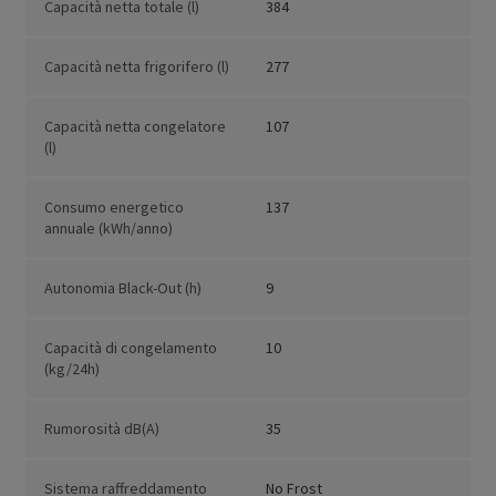
Capacità netta totale (l)
384
Capacità netta frigorifero (l)
277
Capacità netta congelatore
107
(l)
Consumo energetico
137
annuale (kWh/anno)
Autonomia Black-Out (h)
9
Capacità di congelamento
10
(kg/24h)
Rumorosità dB(A)
35
Sistema raffreddamento
No Frost