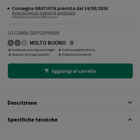
Consegna GRATUITA prevista dal 14/08/2026
Nota sul prezzo e tempi di spedizione
IVA ed Eco-contributo RAEE incluse
LG COMBI GBP52PYNBN
MOLTO BUONO
R
: Confezione non originale integra
B
: Estetica prodotto ottima
O
: Accessori principali presenti
N
: Prodotto funzionante
Aggiungi al carrello
Descrizione
Specifiche tecniche