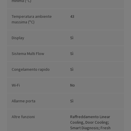
minima (°C)
Temperatura ambiente
43
massima (°C)
Display
Sì
Sistema Multi Flow
Sì
Congelamento rapido
Sì
Wi-Fi
No
Allarme porta
Sì
Altre funzioni
Raffreddamento Linear
Cooling, Door Cooling;
Smart Diagnosis; Fresh