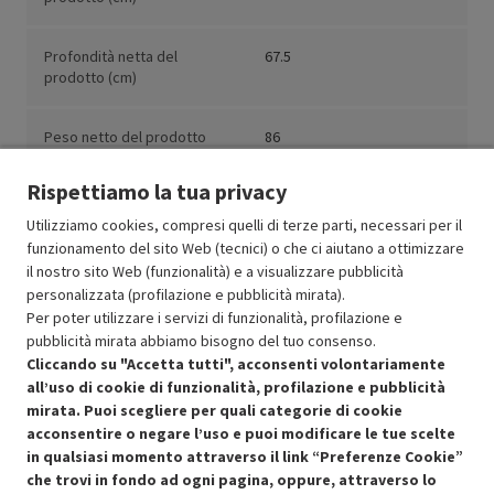
Profondità netta del
67.5
prodotto (cm)
Peso netto del prodotto
86
(kg)
Rispettiamo la tua privacy
Utilizziamo cookies, compresi quelli di terze parti, necessari per il
funzionamento del sito Web (tecnici) o che ci aiutano a ottimizzare
il nostro sito Web (funzionalità) e a visualizzare pubblicità
Resi e garanzie
personalizzata (profilazione e pubblicità mirata).
Per poter utilizzare i servizi di funzionalità, profilazione e
Stato prodotti
pubblicità mirata abbiamo bisogno del tuo consenso.
Cliccando su "Accetta tutti", acconsenti volontariamente
all’uso di cookie di funzionalità, profilazione e pubblicità
mirata. Puoi scegliere per quali categorie di cookie
acconsentire o negare l’uso e puoi modificare le tue scelte
in qualsiasi momento attraverso il link “Preferenze Cookie”
che trovi in fondo ad ogni pagina, oppure, attraverso lo