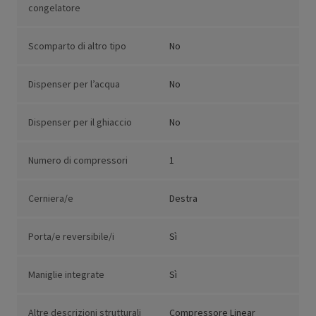
congelatore
Scomparto di altro tipo
No
Dispenser per l’acqua
No
Dispenser per il ghiaccio
No
Numero di compressori
1
Cerniera/e
Destra
Porta/e reversibile/i
Sì
Maniglie integrate
Sì
Altre descrizioni strutturali
Compressore Linear