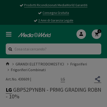
Prodotti Ricondizionati MediaWorld Garantiti
Consegna Gratuita
2 Anni di Garanzia Legale
0
GRANDI ELETTRODOMESTICI
Frigoriferi
Frigoriferi Combinati
LG
Art.No. 430609 |
LG
GBP52PYNBN
-
PRMG GRADING ROBN
- 10%