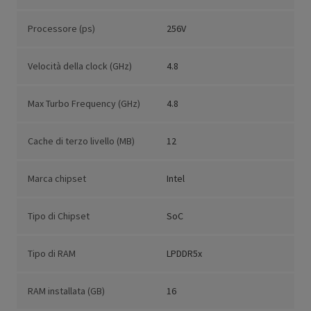
Processore (ps)
256V
Velocità della clock (GHz)
4.8
Max Turbo Frequency (GHz)
4.8
Cache di terzo livello (MB)
12
Marca chipset
Intel
Tipo di Chipset
SoC
Tipo di RAM
LPDDR5x
RAM installata (GB)
16