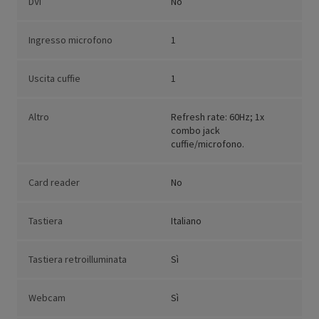
DVI
No
Ingresso microfono
1
Uscita cuffie
1
Altro
Refresh rate: 60Hz; 1x
combo jack
cuffie/microfono.
Card reader
No
Tastiera
Italiano
Tastiera retroilluminata
Sì
Webcam
Sì