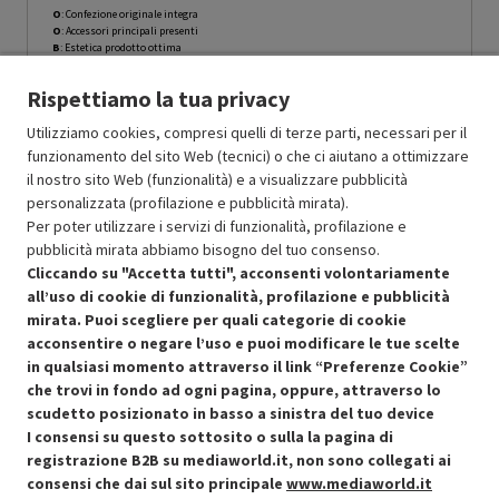
O
: Confezione originale integra
O
: Accessori principali presenti
B
: Estetica prodotto ottima
N
: Prodotto funzionante
Rispettiamo la tua privacy
Prodotto Nuovo
1729.49
-10%
Prezzo ridotto da
a
Ricondizionato
1556.54
-29.99%
Utilizziamo cookies, compresi quelli di terze parti, necessari per il
1089.58
funzionamento del sito Web (tecnici) o che ci aiutano a ottimizzare
In Promozione
il nostro sito Web (funzionalità) e a visualizzare pubblicità
personalizzata (profilazione e pubblicità mirata).
Aggiungi al carrello
Per poter utilizzare i servizi di funzionalità, profilazione e
pubblicità mirata abbiamo bisogno del tuo consenso.
Cliccando su "Accetta tutti", acconsenti volontariamente
all’uso di cookie di funzionalità, profilazione e pubblicità
SCONTO RICONDIZIONATI
mirata. Puoi scegliere per quali categorie di cookie
Approfitta dello sconto del 30% sul prodotto ricondizionato.
acconsentire o negare l’uso e puoi modificare le tue scelte
in qualsiasi momento attraverso il link “Preferenze Cookie”
che trovi in fondo ad ogni pagina, oppure, attraverso lo
scudetto posizionato in basso a sinistra del tuo device
I consensi su questo sottosito o sulla la pagina di
Condizioni generali di vendita
Recedere dal contratto qui
registrazione B2B su mediaworld.it, non sono collegati ai
consensi che dai sul sito principale
www.mediaworld.it