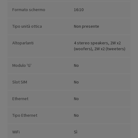
Formato schermo
16:10
Tipo unità ottica
Non presente
Altoparlanti
4 stereo speakers, 2W x2
(woofers), 2W x2 (tweeters)
Modulo 'G'
No
Slot SIM
No
Ethernet
No
Tipo Ethernet
No
WiFi
Sì