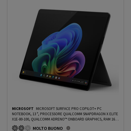
MICROSOFT
MICROSOFT SURFACE PRO COPILOT+ PC
NOTEBOOK, 13 ", PROCESSORE QUALCOMM SNAPDRAGON X ELITE
X1E-80-100, QUALCOMM ADRENO™ ONBOARD GRAPHICS, RAM 16
GB, 512 GB SSD, BLACK, WINDOWS 11 HOME - PRMG GRADING
MOLTO BUONO
OOBN - 10%
-
PRMG GRADING OOBN - 10%