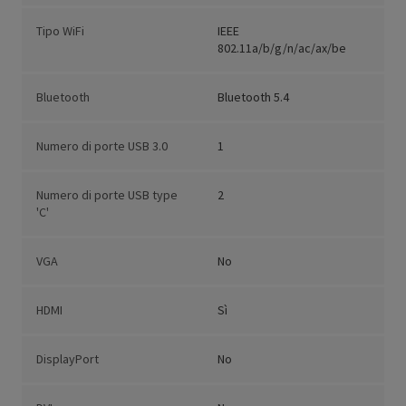
Tipo WiFi
IEEE
802.11a/b/g/n/ac/ax/be
Bluetooth
Bluetooth 5.4
Numero di porte USB 3.0
1
Numero di porte USB type
2
'C'
VGA
No
HDMI
Sì
DisplayPort
No