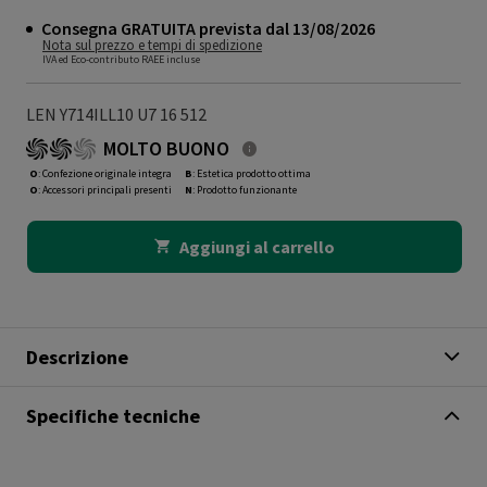
Consegna GRATUITA prevista dal 13/08/2026
Nota sul prezzo e tempi di spedizione
IVA ed Eco-contributo RAEE incluse
LEN Y714ILL10 U7 16 512
MOLTO BUONO
O
: Confezione originale integra
B
: Estetica prodotto ottima
O
: Accessori principali presenti
N
: Prodotto funzionante
Aggiungi al carrello
Descrizione
Specifiche tecniche