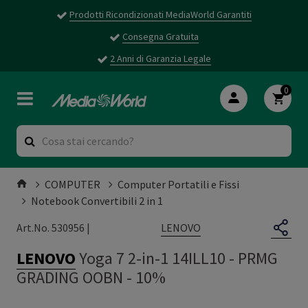
Prodotti Ricondizionati MediaWorld Garantiti
Consegna Gratuita
2 Anni di Garanzia Legale
0
COMPUTER
Computer Portatili e Fissi
Notebook Convertibili 2 in 1
LENOVO
Art.No. 530956 |
LENOVO
Yoga 7 2-in-1 14ILL10
-
PRMG
GRADING OOBN - 10%