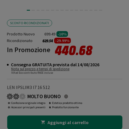
SCONTO RICONDIZIONATI
Prodotto Nuovo
699.49
-10%
Ricondizionato
Prezzo ridotto da
a
-29.99%
629.54
440.68
In Promozione
Consegna GRATUITA prevista dal 14/08/2026
Nota sul prezzo e tempi di spedizione
IVA ed Eco-contributo RAEE incluse
LEN IPSLIM3 I7 16 512
MOLTO BUONO
O
: Confezione originale integra
B
: Estetica prodotto ottima
O
: Accessori principali presenti
N
: Prodotto funzionante
Aggiungi al carrello