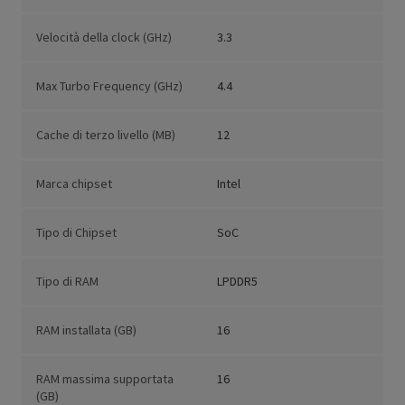
Velocità della clock (GHz)
3.3
Max Turbo Frequency (GHz)
4.4
Cache di terzo livello (MB)
12
Marca chipset
Intel
Tipo di Chipset
SoC
Tipo di RAM
LPDDR5
RAM installata (GB)
16
RAM massima supportata
16
(GB)