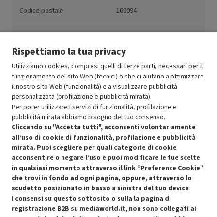
Codice postale
100094
Paese
Cina
Rispettiamo la tua privacy
Utilizziamo cookies, compresi quelli di terze parti, necessari per il
funzionamento del sito Web (tecnici) o che ci aiutano a ottimizzare
il nostro sito Web (funzionalità) e a visualizzare pubblicità
Resi e garanzie
personalizzata (profilazione e pubblicità mirata).
Per poter utilizzare i servizi di funzionalità, profilazione e
Stato prodotti
pubblicità mirata abbiamo bisogno del tuo consenso.
Cliccando su "Accetta tutti", acconsenti volontariamente
all’uso di cookie di funzionalità, profilazione e pubblicità
mirata. Puoi scegliere per quali categorie di cookie
acconsentire o negare l’uso e puoi modificare le tue scelte
in qualsiasi momento attraverso il link “Preferenze Cookie”
che trovi in fondo ad ogni pagina, oppure, attraverso lo
scudetto posizionato in basso a sinistra del tuo device
I consensi su questo sottosito o sulla la pagina di
Condizioni generali di vendita
Recedere dal contratto qui
registrazione B2B su mediaworld.it, non sono collegati ai