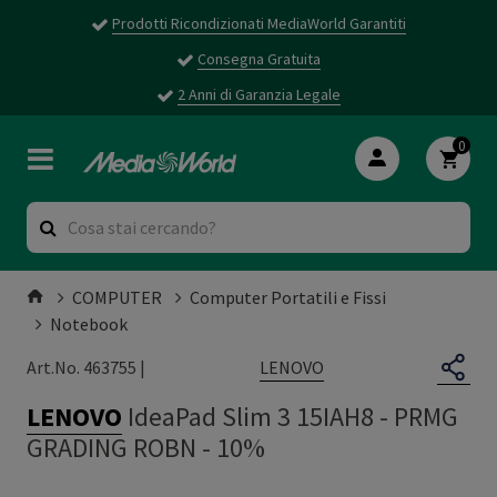
Prodotti Ricondizionati MediaWorld Garantiti
Consegna Gratuita
2 Anni di Garanzia Legale
0
COMPUTER
Computer Portatili e Fissi
Notebook
LENOVO
Art.No. 463755 |
LENOVO
IdeaPad Slim 3 15IAH8
-
PRMG
GRADING ROBN - 10%