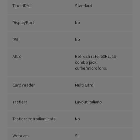
Tipo HDMI
Standard
DisplayPort
No
DVI
No
Altro
Refresh rate: 60Hz; 1x
combo jack
cuffie/microfono.
Card reader
Multi Card
Tastiera
Layout italiano
Tastiera retroilluminata
No
Webcam
Sì