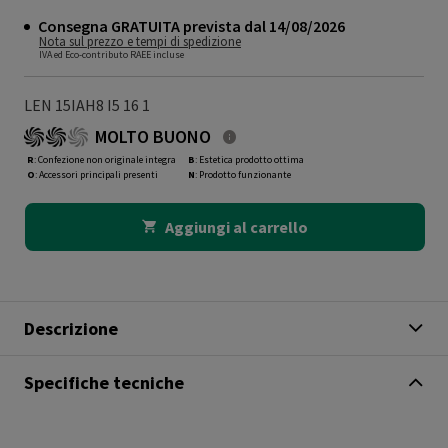
Consegna GRATUITA prevista dal 14/08/2026
Nota sul prezzo e tempi di spedizione
IVA ed Eco-contributo RAEE incluse
LEN 15IAH8 I5 16 1
MOLTO BUONO
R
: Confezione non originale integra
B
: Estetica prodotto ottima
O
: Accessori principali presenti
N
: Prodotto funzionante
Aggiungi al carrello
Descrizione
Specifiche tecniche