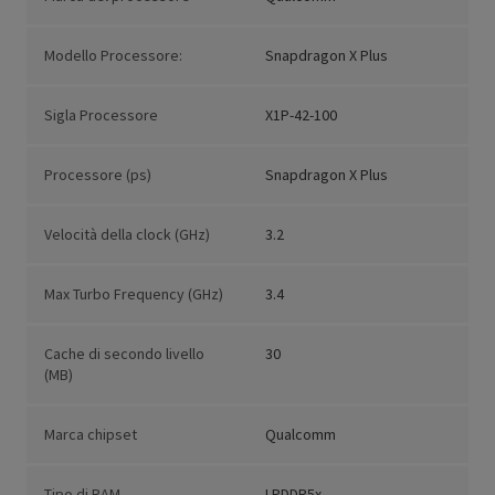
Modello Processore:
Snapdragon X Plus
Sigla Processore
X1P-42-100
Processore (ps)
Snapdragon X Plus
Velocità della clock (GHz)
3.2
Max Turbo Frequency (GHz)
3.4
Cache di secondo livello
30
(MB)
Marca chipset
Qualcomm
Tipo di RAM
LPDDR5x