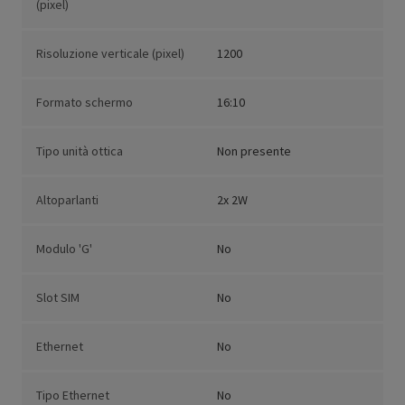
(pixel)
Risoluzione verticale (pixel)
1200
Formato schermo
16:10
Tipo unità ottica
Non presente
Altoparlanti
2x 2W
Modulo 'G'
No
Slot SIM
No
Ethernet
No
Tipo Ethernet
No