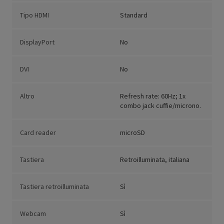
Tipo HDMI
Standard
DisplayPort
No
DVI
No
Altro
Refresh rate: 60Hz; 1x
combo jack cuffie/microno.
Card reader
microSD
Tastiera
Retroilluminata, italiana
Tastiera retroilluminata
Sì
Webcam
Sì