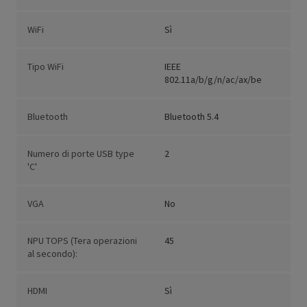
WiFi
Sì
Tipo WiFi
IEEE
802.11a/b/g/n/ac/ax/be
Bluetooth
Bluetooth 5.4
Numero di porte USB type
2
'C'
VGA
No
NPU TOPS (Tera operazioni
45
al secondo):
HDMI
Sì