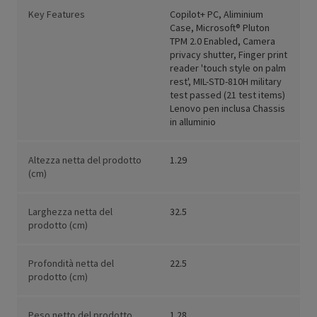
Key Features
Copilot+ PC, Aliminium
Case, Microsoft® Pluton
TPM 2.0 Enabled, Camera
privacy shutter, Finger print
reader 'touch style on palm
rest', MIL-STD-810H military
test passed (21 test items)
Lenovo pen inclusa Chassis
in alluminio
Altezza netta del prodotto
1.29
(cm)
Larghezza netta del
32.5
prodotto (cm)
Profondità netta del
22.5
prodotto (cm)
Peso netto del prodotto
1.28