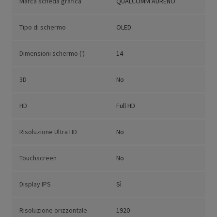
Marca scheda grafica
QUALCOMM ADRENO
Tipo di schermo
OLED
Dimensioni schermo (')
14
3D
No
HD
Full HD
Risoluzione Ultra HD
No
Touchscreen
No
Display IPS
Sì
Risoluzione orizzontale
1920