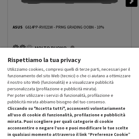
ASUS
G614PP-RV021W
-
PRMG GRADING OOBN - 10%
MOLTO BUONO
O
: Confezione originale integra
Rispettiamo la tua privacy
O
: Accessori principali presenti
B
: Estetica prodotto ottima
Utilizziamo cookies, compresi quelli di terze parti, necessari per il
N
: Prodotto funzionante
funzionamento del sito Web (tecnici) o che ci aiutano a ottimizzare
Prodotto Nuovo
1799.00
-10%
il nostro sito Web (funzionalità) e a visualizzare pubblicità
1619.10
Ricondizionato
personalizzata (profilazione e pubblicità mirata).
Per poter utilizzare i servizi di funzionalità, profilazione e
pubblicità mirata abbiamo bisogno del tuo consenso.
Aggiungi al carrello
Cliccando su "Accetta tutti", acconsenti volontariamente
all’uso di cookie di funzionalità, profilazione e pubblicità
mirata. Puoi scegliere per quali categorie di cookie
acconsentire o negare l’uso e puoi modificare le tue scelte
in qualsiasi momento attraverso il link “Preferenze Cookie”