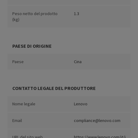
Peso netto del prodotto
1.3
(kg)
PAESE DI ORIGINE
Paese
Cina
CONTATTO LEGALE DEL PRODUTTORE
Nome legale
Lenovo
Email
compliance@lenovo.com
URL del sito web
https://www.lenovo.com/it/i