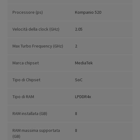
Processore (ps)
Kompanio 520
Velocità della clock (GHz)
2.05
Max Turbo Frequency (GHz)
2
Marca chipset
MediaTek
Tipo di Chipset
SoC
Tipo di RAM
LPDDR4x
RAM installata (GB)
8
RAM massima supportata
8
(GB)