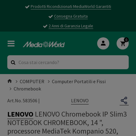
Prodotti Ricondizionati MediaWorld Garantiti
Consegna Gratuita
2 Anni di Garanzia Legale
0
COMPUTER
Computer Portatili e Fissi
Chromebook
LENOVO
Art.No. 583506 |
LENOVO
LENOVO Chromebook IP Slim3
NOTEBOOK CHROMEBOOK, 14 ",
processore MediaTek Kompanio 520,