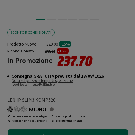
SCONTO RICONDIZIONATI
Prodotto Nuovo
329.00
-15%
Ricondizionato
Prezzo ridotto da
a
-15%
279.65
237.70
In Promozione
Consegna GRATUITA prevista dal 13/08/2026
Nota sul prezzo e tempi di spedizione
IVA ed Eco-contributo RAEE incluse
LEN IP SLIM3 KOMP520
BUONO
O
: Confezione originale integra
C
: Estetica prodotto buona
O
: Accessori principali presenti
N
: Prodotto funzionante