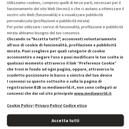
Utilizziamo cookies, compresi quelli di terze parti, necessari per il
funzionamento del sito Web (tecnici) o che ci aiutano a ottimizzare il
SCONTO RICONDIZIONATI
nostro sito Web (funzionalità) e a visualizzare pubblicità
Approfitta dello sconto del 15% sul prodotto ricondizionato.
personalizzata (profilazione e pubblicità mirata).
Per poter utilizzare i servizi di funzionalità, profilazione e pubblicità
mirata abbiamo bisogno del tuo consenso.
Cliccando su "Accetta tutti", acconsenti volontariamente
all’uso di cookie di funzionalità, profilazione e pubblicità
mirata. Puoi scegliere per quali categorie di cookie
Condizioni generali di vendita
Recedere dal contratto qui
acconsentire o negare l’uso e puoi modificare le tue scelte in
qualsiasi momento attraverso il link “Preferenze Cookie”
Cookie Policy
che trovi in fondo ad ogni pagina, oppure, attraverso lo
scudetto posizionato in basso a sinistra del tuo device
I consensi su questo sottosito o sulla la pagina di
Preferenze cookie
registrazione B2B su mediaworld.it, non sono collegati ai
consensi che dai sul sito principale
www.mediaworld.it
Informativa privacy
Cookie Policy
|
Privacy Policy
|
Codice etico
Accessibilità
Accetta tutti