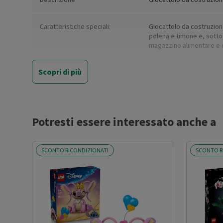
Caratteristiche speciali:
Giocattolo da costruzione
polena e timone e, sotto
magazzino alimentare e di
Scopri di più
Colore:
Multicolore
Colore (basic):
Multicolor
Potresti essere interessato anche a
Età consigliata:
10+
SCONTO RICONDIZIONATI
SCONTO R
Età consigliata dal produttore
10
(a partire da):
Fila:
ONE PIECE
Numero di parti:
1376