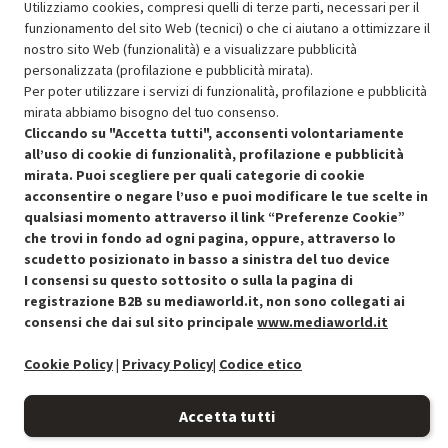
Aggiungi al carrello
Utilizziamo cookies, compresi quelli di terze parti, necessari per il
funzionamento del sito Web (tecnici) o che ci aiutano a ottimizzare il
nostro sito Web (funzionalità) e a visualizzare pubblicità
personalizzata (profilazione e pubblicità mirata).
SCONTO RICONDIZIONATI
Per poter utilizzare i servizi di funzionalità, profilazione e pubblicità
Approfitta dello sconto del 30% sul prodotto ricondizionato.
mirata abbiamo bisogno del tuo consenso.
Cliccando su "Accetta tutti", acconsenti volontariamente
all’uso di cookie di funzionalità, profilazione e pubblicità
mirata. Puoi scegliere per quali categorie di cookie
acconsentire o negare l’uso e puoi modificare le tue scelte in
qualsiasi momento attraverso il link “Preferenze Cookie”
che trovi in fondo ad ogni pagina, oppure, attraverso lo
Condizioni generali di vendita
Recedere dal contratto qui
scudetto posizionato in basso a sinistra del tuo device
I consensi su questo sottosito o sulla la pagina di
Cookie Policy
registrazione B2B su mediaworld.it, non sono collegati ai
consensi che dai sul sito principale
www.mediaworld.it
Preferenze cookie
Cookie Policy
|
Privacy Policy
|
Codice etico
Informativa privacy
Accetta tutti
Accessibilità