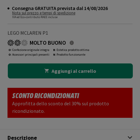
Consegna GRATUITA prevista dal 14/08/2026
Nota sul prezzo e tempi di spedizione
IVA ed Eco-contributo RAEE incluse
LEGO MCLAREN P1
MOLTO BUONO
O
: Confezione originale integra
B
: Estetica prodotto ottima
O
: Accessori principali presenti
N
: Prodotto funzionante
Aggiungi al carrello
SCONTO RICONDIZIONATI
Approfitta dello sconto del 30% sul prodotto
ricondizionato.
Descrizione