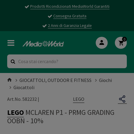
Prodotti Ricondizionati MediaWorld Garantiti
Consegna Gratuita
2 Anni di Garanzia Legale
0
GIOCATTOLI, OUTDOOR E FITNESS
Giochi
Giocattoli
LEGO
Art.No. 582232 |
LEGO
MCLAREN P1
-
PRMG GRADING
OOBN - 10%