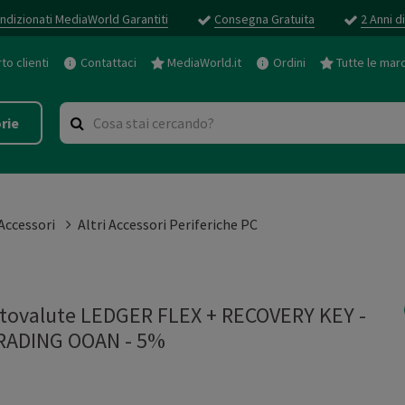
ndizionati MediaWorld Garantiti
Consegna Gratuita
2 Anni d
o clienti
Contattaci
MediaWorld.it
Ordini
Tutte le mar
rie
 Accessori
Altri Accessori Periferiche PC
iptovalute LEDGER FLEX + RECOVERY KEY -
RADING OOAN - 5%