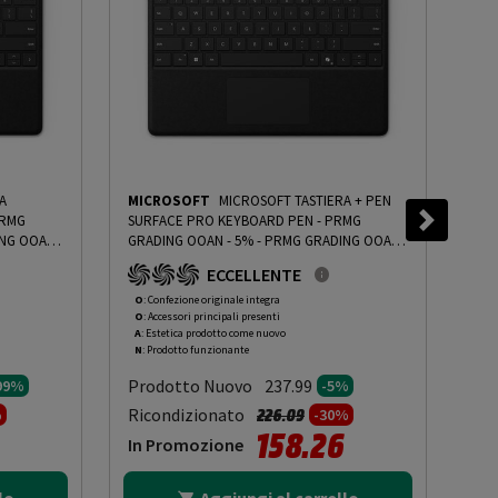
A
MICROSOFT
MICROSOFT TASTIERA + PEN
MI
SURFACE PRO KEYBOARD PEN - PRMG
SURFA
NG OOAN -
GRADING OOAN - 5%
-
PRMG GRADING OOAN -
ROA
5%
ECCELLENTE
O
: Confezione originale integra
R
: 
O
: Accessori principali presenti
O
: 
A
: Estetica prodotto come nuovo
A
: 
N
: Prodotto funzionante
N
: 
Prodotto Nuovo
Pr
237.99
.99%
-5%
to da
Prezzo ridotto da
a
Ricondizionato
Ric
226.09
%
-30%
158.26
In Promozione
In