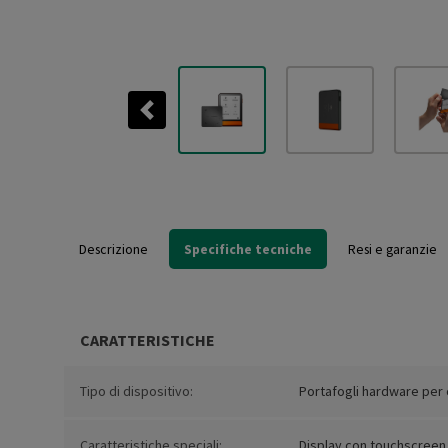
Previous
Descrizione
Specifiche tecniche
Resi e garanzie
CARATTERISTICHE
Tipo di dispositivo:
Portafogli hardware per 
Caratteristiche speciali:
Display con touchscreen E 