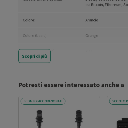
cui Bitcoin, Ethereum, So
Colore:
Arancio
Colore (basic):
Orange
Capacitance (mAh):
200
Scopri di più
Alimentazione:
Batteria
Connettività A
USB-C
Potresti essere interessato anche a
Display:
E Ink 2.84'
SCONTO RICONDIZIONATI
SCONTO R
Modalità operativa:
Batteria