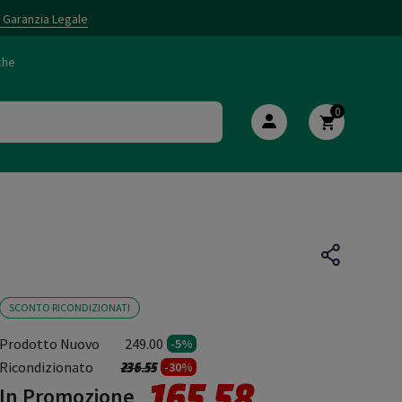
i Garanzia Legale
che
0
SCONTO RICONDIZIONATI
Prodotto Nuovo
249.00
-5%
Prezzo ridotto da
a
Ricondizionato
236.55
-30%
165.58
In Promozione