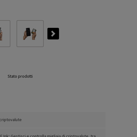
Next
Stato prodotti
criptovalute
Ink; Gestisci e controlla migliaia di criptovalute, tra