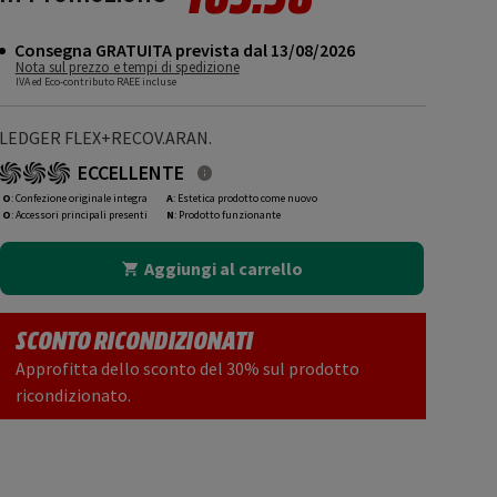
Consegna GRATUITA prevista dal 13/08/2026
Nota sul prezzo e tempi di spedizione
IVA ed Eco-contributo RAEE incluse
LEDGER FLEX+RECOV.ARAN.
ECCELLENTE
O
: Confezione originale integra
A
: Estetica prodotto come nuovo
O
: Accessori principali presenti
N
: Prodotto funzionante
Aggiungi al carrello
SCONTO RICONDIZIONATI
Approfitta dello sconto del 30% sul prodotto
ricondizionato.