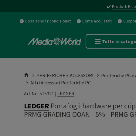
Prodotti Rico
Cosa sono i ricondizionati
Come acquistarli
Support
Tutte le catego
PERIFERICHE E ACCESSORI
Periferiche PC e
Altri Accessori Periferiche PC
Art.No. 575321 |
LEDGER
LEDGER
Portafogli hardware per cr
PRMG GRADING OOAN - 5%
-
PRMG G