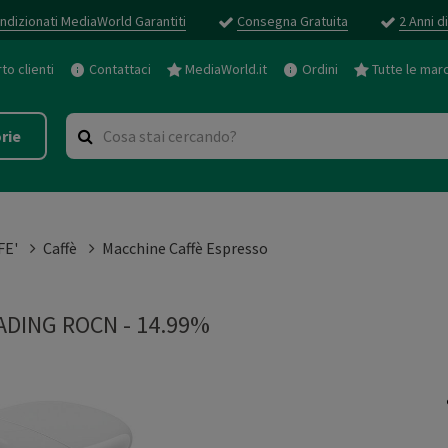
ndizionati MediaWorld Garantiti
Consegna Gratuita
2 Anni d
o clienti
Contattaci
MediaWorld.it
Ordini
Tutte le mar
rie
FE'
Caffè
Macchine Caffè Espresso
DING ROCN - 14.99%