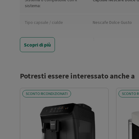
sistema:
Tipo capsule / cialde
Nescafe Dolce Gusto
Numero di tazze
1
Scopri di più
Potenza (W)
1500
Pressione (bar)
15
Potresti essere interessato anche a
Capacità serbatoio acqua (l)
0.8
SCONTO RICONDIZIONATI
SCONTO R
Display LCD
Sì
Regolazione intensità caffè
No