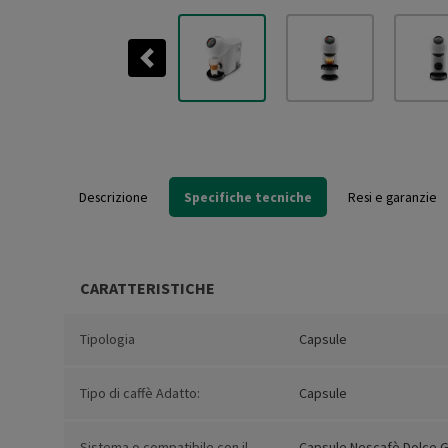
Previous
Descrizione
Specifiche tecniche
Resi e garanzie
CARATTERISTICHE
Tipologia
Capsule
Tipo di caffè Adatto:
Capsule
Sistema o compatibile con il
Capsule Nescafè Dolce 