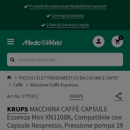
Prodotti Ricondizionati MediaWorld Garantiti
Consegna Gratuita
2 Anni di Garanzia Legale
0
PICCOLI ELETTRODOMESTICI DA CUCINA E CAFFE'
Caffè
Macchine Caffè Espresso
KRUPS
Art.No. 577932 |
KRUPS
MACCHINA CAFFÈ CAPSULE
Essenza Mini XN1108K, Compatibile con
Capsule Nespresso, Pressione pompa 19