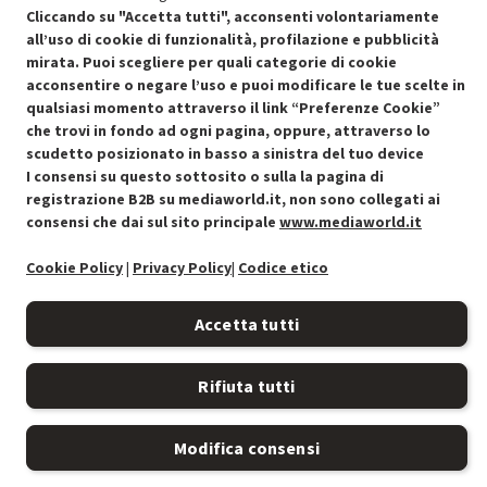
Cliccando su "Accetta tutti", acconsenti volontariamente
all’uso di cookie di funzionalità, profilazione e pubblicità
mirata. Puoi scegliere per quali categorie di cookie
acconsentire o negare l’uso e puoi modificare le tue scelte in
Condizioni generali di vendita
qualsiasi momento attraverso il link “Preferenze Cookie”
Recedere dal contratto qui
che trovi in fondo ad ogni pagina, oppure, attraverso lo
scudetto posizionato in basso a sinistra del tuo device
Cookie Policy
I consensi su questo sottosito o sulla la pagina di
registrazione B2B su mediaworld.it, non sono collegati ai
Preferenze cookie
consensi che dai sul sito principale
www.mediaworld.it
Informativa privacy
Cookie Policy
|
Privacy Policy
|
Codice etico
Accessibilità
Accetta tutti
Rifiuta tutti
Modifica consensi