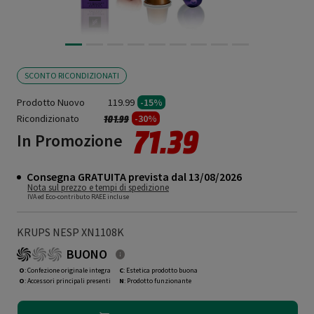
SCONTO RICONDIZIONATI
Prodotto Nuovo
119.99
-15%
Ricondizionato
Prezzo ridotto da
a
-30%
101.99
71.39
In Promozione
Consegna GRATUITA prevista dal 13/08/2026
Nota sul prezzo e tempi di spedizione
IVA ed Eco-contributo RAEE incluse
KRUPS NESP XN1108K
BUONO
O
: Confezione originale integra
C
: Estetica prodotto buona
O
: Accessori principali presenti
N
: Prodotto funzionante