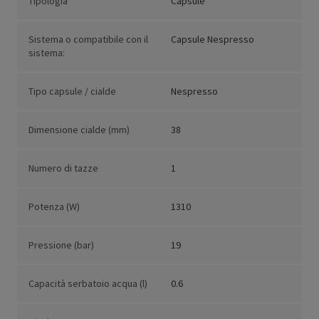
Tipologia
Capsule
Sistema o compatibile con il
Capsule Nespresso
sistema:
Tipo capsule / cialde
Nespresso
Dimensione cialde (mm)
38
Numero di tazze
1
Potenza (W)
1310
Pressione (bar)
19
Capacità serbatoio acqua (l)
0.6