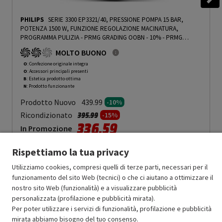
PHILIPS
SERIE 3300 EP3321/40, PRESSIONE POMPA 15 BAR,
POTENZA 1500 W, FUNZIONE REGOLAZIONE MACINATURA,
PROGRAMMA PULIZIA - PRMG GRADING OOBN - 10%
-
PRMG
GRADING OOBN - 10%
MOLTO BUONO
O
: Confezione originale integra
O
: Accessori principali presenti
B
: Estetica prodotto ottima
N
: Prodotto funzionante
Prodotto Nuovo
439.99
-10%
Prezzo ridotto da
a
Ricondizionato
395.99
-15%
336.59
In Promozione
Rispettiamo la tua privacy
Aggiungi al carrello
Utilizziamo cookies, compresi quelli di terze parti, necessari per il
funzionamento del sito Web (tecnici) o che ci aiutano a ottimizzare il
nostro sito Web (funzionalità) e a visualizzare pubblicità
SCONTO RICONDIZIONATI
personalizzata (profilazione e pubblicità mirata).
Approfitta dello sconto del 15% sul prodotto ricondizionato.
Per poter utilizzare i servizi di funzionalità, profilazione e pubblicità
mirata abbiamo bisogno del tuo consenso.