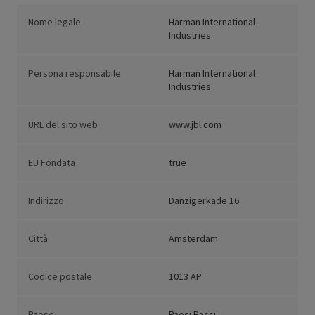
Nome legale
Harman International
Industries
Persona responsabile
Harman International
Industries
URL del sito web
www.jbl.com
EU Fondata
true
Indirizzo
Danzigerkade 16
Città
Amsterdam
Codice postale
1013 AP
Paese
Paesi Bassi