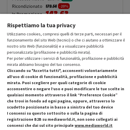
Prezzo ridotto da
a
Ricondizionato
179.54
-20%
143.63
In Promozione
Rispettiamo la tua privacy
Aggiungi al carrello
Utilizziamo cookies, compresi quelli di terze parti, necessari per il
funzionamento del sito Web (tecnici) o che ci aiutano a ottimizzare il
nostro sito Web (funzionalità) e a visualizzare pubblicità
OFFERTE IMPERDIBILI
personalizzata (profilazione e pubblicità mirata).
Risparmio garantito rispetto al corrispondente prodotto nuovo.
Per poter utilizzare i servizi di funzionalità, profilazione e pubblicità
mirata abbiamo bisogno del tuo consenso.
Cliccando su "Accetta tutti", acconsenti volontariamente
all’uso di cookie di funzionalità, profilazione e pubblicità
mirata. Puoi scegliere per quali categorie di cookie
acconsentire o negare l’uso e puoi modificare le tue scelte in
qualsiasi momento attraverso il link “Preferenze Cookie”
Condizioni generali di vendita
Recedere dal contratto qui
che trovi in fondo ad ogni pagina, oppure, attraverso lo
scudetto posizionato in basso a sinistra del tuo device
Cookie Policy
I consensi su questo sottosito o sulla la pagina di
registrazione B2B su mediaworld.it, non sono collegati ai
Preferenze cookie
consensi che dai sul sito principale
www.mediaworld.it