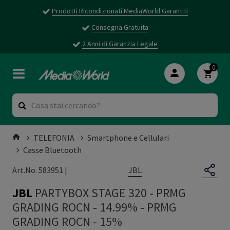
Prodotti Ricondizionati MediaWorld Garantiti
Consegna Gratuita
2 Anni di Garanzia Legale
0
TELEFONIA
Smartphone e Cellulari
Casse Bluetooth
JBL
Art.No. 583951 |
JBL
PARTYBOX STAGE 320 - PRMG
GRADING ROCN - 14.99%
-
PRMG
GRADING ROCN - 15%