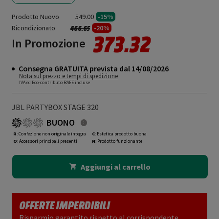
Prodotto Nuovo
549.00
-15%
Ricondizionato
Prezzo ridotto da
a
-20%
466.65
373.32
In Promozione
Consegna GRATUITA prevista dal 14/08/2026
Nota sul prezzo e tempi di spedizione
IVA ed Eco-contributo RAEE incluse
JBL PARTYBOX STAGE 320
BUONO
R
: Confezione non originale integra
C
: Estetica prodotto buona
O
: Accessori principali presenti
N
: Prodotto funzionante
Aggiungi al carrello
OFFERTE IMPERDIBILI
Risparmio garantito rispetto al corrispondente