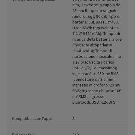
mm, 2 tweeter a cupola da
25 mm Rapporto segnale-
rumore: &gt; 80 dB; Tipo di
batteria: JBL BATTERY400,
Li-ion 68Wh (equivalente a
7,2 V/ 9444 mAh); Tempo di
ricarica della batteria: 3 ore
(modalità altoparlante
disattivato); Tempo di
riproduzione musicale: fino
a 18 ore; Uscita ricarica
USB: 5 V/2,1 A (massimo);
Ingresso Aux: 250 mV RMS
(connettore da 3,5 mm);
Ingresso microfono: 20 mV
RMS; Ingresso chitarra: 100
mV RMS; Ingresso
Bluetooth/USB: -12dBFS.
Compatibile con l'app:
Si
Potenza (W):
240