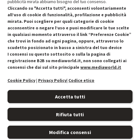
Stato prodotti
pubblicità mirata abbiamo bisogno del tuo consenso.
Cliccando su "Accetta tutti", acconsenti volontariamente
all’uso di cookie di funzionalità, profilazione e pubblicità
mirata. Puoi scegliere per quali categorie di cookie
acconsentire o negare l’uso e puoi modificare le tue scelte
in qualsiasi momento attraverso il link “Preferenze Cookie”
che trovi in fondo ad ogni pagina, oppure, attraverso lo
scudetto posizionato in basso a sinistra del tuo device
I consensi su questo sottosito o sulla la pagina di
Condizioni generali di vendita
Recedere dal contratto qui
registrazione B2B su mediaworld.it, non sono collegati ai
consensi che dai sul sito principale
www.mediaworld.it
Cookie Policy
Cookie Policy
|
Privacy Policy
|
Codice etico
Preferenze cookie
Accetta tutti
Informativa privacy
Rifiuta tutti
Accessibilità
Modifica consensi