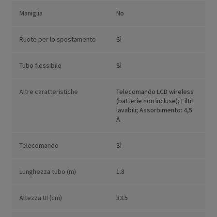
Maniglia
No
Ruote per lo spostamento
Sì
Tubo flessibile
Sì
Altre caratteristiche
Telecomando LCD wireless
(batterie non incluse); Filtri
lavabili; Assorbimento: 4,5
A.
Telecomando
Sì
Lunghezza tubo (m)
1.8
Altezza UI (cm)
33.5