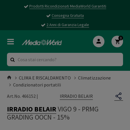
Prodotti Ricondizionati MediaWorld Garantiti
Consegna Gratuita
2 Anni di Garanzia Legale
0
CLIMA E RISCALDAMENTO
Climatizzazione
Condizionatori portatili
IRRADIO BELAIR
Art.No. 466152 |
IRRADIO BELAIR
VIGO 9
-
PRMG
GRADING OOCN - 15%