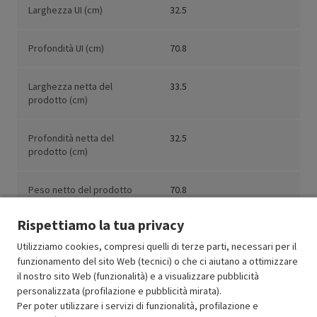
Larghezza UI (cm)
32.5
Profondità UI (cm)
70.8
Larghezza netta del
33.5
prodotto (cm)
Profondità netta del
32.5
prodotto (cm)
Peso netto del prodotto
70.8
(kg)
Rispettiamo la tua privacy
Utilizziamo cookies, compresi quelli di terze parti, necessari per il
funzionamento del sito Web (tecnici) o che ci aiutano a ottimizzare
il nostro sito Web (funzionalità) e a visualizzare pubblicità
Resi e garanzie
personalizzata (profilazione e pubblicità mirata).
Per poter utilizzare i servizi di funzionalità, profilazione e