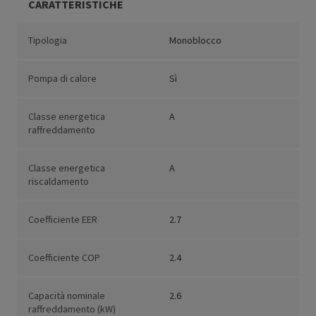
CARATTERISTICHE
Tipologia
Monoblocco
Pompa di calore
Sì
Classe energetica
A
raffreddamento
Classe energetica
A
riscaldamento
Coefficiente EER
2.7
Coefficiente COP
2.4
Capacità nominale
2.6
raffreddamento (kW)