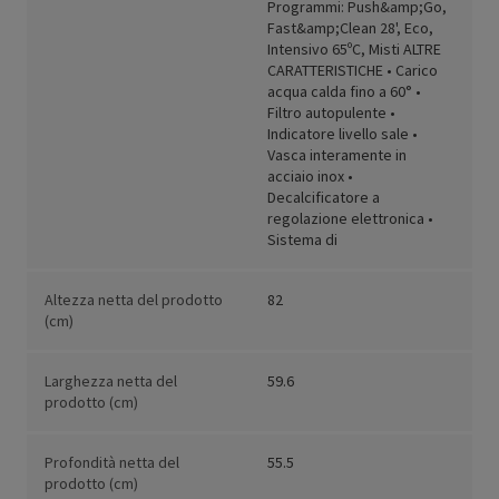
Programmi: Push&amp;Go,
Fast&amp;Clean 28', Eco,
Intensivo 65ºC, Misti ALTRE
CARATTERISTICHE • Carico
acqua calda fino a 60° •
Filtro autopulente •
Indicatore livello sale •
Vasca interamente in
acciaio inox •
Decalcificatore a
regolazione elettronica •
Sistema di
Altezza netta del prodotto
82
(cm)
Larghezza netta del
59.6
prodotto (cm)
Profondità netta del
55.5
prodotto (cm)