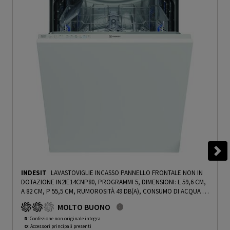
INDESIT
LAVASTOVIGLIE INCASSO PANNELLO FRONTALE NON IN
DOTAZIONE IN2IE14CNP80, PROGRAMMI 5, DIMENSIONI: L 59,6 CM,
A 82 CM, P 55,5 CM, RUMOROSITÀ 49 DB(A), CONSUMO DI ACQUA 12
L, CLASSE E - PRMG GRADING ROBN - 10%
-
PRMG GRADING ROBN -
MOLTO BUONO
10%
R
: Confezione non originale integra
O
: Accessori principali presenti