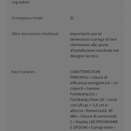
regolabile
Scomparsa totale
Sì
Altre descrizioni strutturali
Importante: per le
dimensioni si prega di fare
riferimento alle quote
d'installazione mostrate nel
disegno tecnico.
Key Features
CARATTERISTICHE
PRINCIPALI • Classe di
efficienza energetica E • 14
coperti • Gamma
Push&amp;Go •
Fast&amp;Clean 28' • Cesti
con Lift-up: + 3,5 cm in
altezza • Rumorosità: 49
dBA • Classe di rumorosità:
C • Display LED PROGRAMMI
E OPZIONI • 5 programmi •