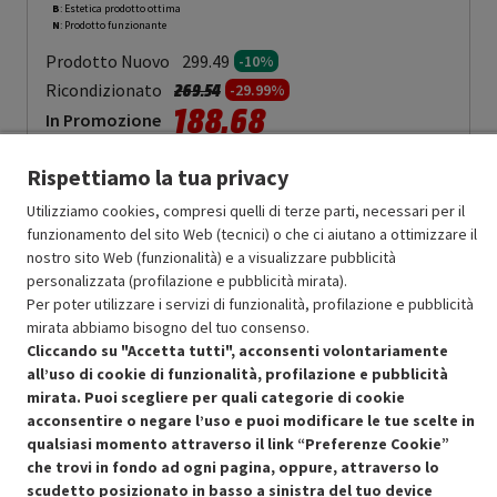
B
: Estetica prodotto ottima
N
: Prodotto funzionante
Prodotto Nuovo
299.49
-10%
Prezzo ridotto da
a
Ricondizionato
269.54
-29.99%
188.68
In Promozione
Aggiungi al carrello
Rispettiamo la tua privacy
Utilizziamo cookies, compresi quelli di terze parti, necessari per il
funzionamento del sito Web (tecnici) o che ci aiutano a ottimizzare il
nostro sito Web (funzionalità) e a visualizzare pubblicità
SCONTO RICONDIZIONATI
personalizzata (profilazione e pubblicità mirata).
Approfitta dello sconto del 30% sul prodotto ricondizionato.
Per poter utilizzare i servizi di funzionalità, profilazione e pubblicità
mirata abbiamo bisogno del tuo consenso.
Cliccando su "Accetta tutti", acconsenti volontariamente
all’uso di cookie di funzionalità, profilazione e pubblicità
mirata. Puoi scegliere per quali categorie di cookie
acconsentire o negare l’uso e puoi modificare le tue scelte in
Condizioni generali di vendita
Recedere dal contratto qui
qualsiasi momento attraverso il link “Preferenze Cookie”
che trovi in fondo ad ogni pagina, oppure, attraverso lo
Cookie Policy
scudetto posizionato in basso a sinistra del tuo device