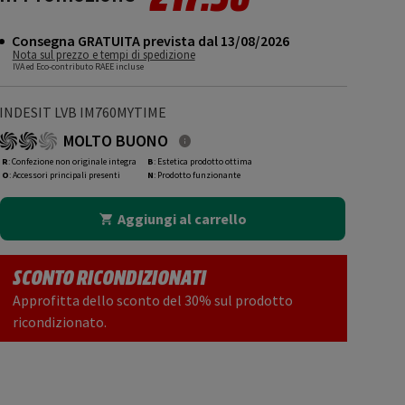
Consegna GRATUITA prevista dal 13/08/2026
Nota sul prezzo e tempi di spedizione
IVA ed Eco-contributo RAEE incluse
INDESIT LVB IM760MYTIME
MOLTO BUONO
R
: Confezione non originale integra
B
: Estetica prodotto ottima
O
: Accessori principali presenti
N
: Prodotto funzionante
Aggiungi al carrello
SCONTO RICONDIZIONATI
Approfitta dello sconto del 30% sul prodotto
ricondizionato.