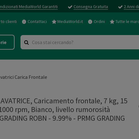
ndizionati MediaWorld Garantiti
Consegna Gratuita
2 Anni d
o clienti
Contattaci
MediaWorld.it
Ordini
Tutte le mar
rie
vatrici Carica Frontale
AVATRICE, Caricamento frontale, 7 kg, 15
1000 rpm, Bianco, livello rumorosità
G GRADING ROBN - 9.99%
-
PRMG GRADING