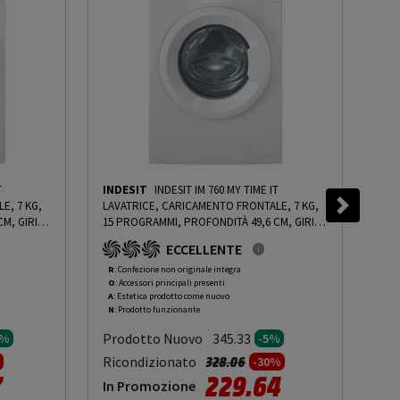
T
INDESIT
INDESIT IM 760 MY TIME IT
IND
E, 7 KG,
LAVATRICE, CARICAMENTO FRONTALE, 7 KG,
LAV
M, GIRI
15 PROGRAMMI, PROFONDITÀ 49,6 CM, GIRI
15 
ROSITÀ
1000 RPM, BIANCO, LIVELLO RUMOROSITÀ
100
ECCELLENTE
PRMG
CENTRIFUGA 72 DB(A), CLASSE A - PRMG
CEN
ING ROCN
GRADING ROAN - 5%
-
PRMG GRADING ROAN -
GRA
R
: Confezione non originale integra
R
: 
O
: Accessori principali presenti
O
: 
5%
- 1
A
: Estetica prodotto come nuovo
C
: 
N
: Prodotto funzionante
N
: 
Prodotto Nuovo
Pr
345.33
5%
-5%
to da
Prezzo ridotto da
a
Ricondizionato
Ric
328.06
-30%
7
229.64
In Promozione
In