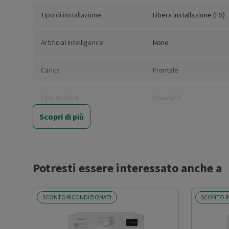
Tipo di installazione
Libera installazione (FS)
Artificial Intelligence:
None
Carica
Frontale
Tipo motore
Standard
Scopri di più
Nuova Classe efficienza
A
energetica
Consumo ponderato di energia
44
Potresti essere interessato anche a
per 100 cicli (kWh)
SCONTO RICONDIZIONATI
SCONTO R
Capacità nominale del
7
programma eco 40°-60° (kg)