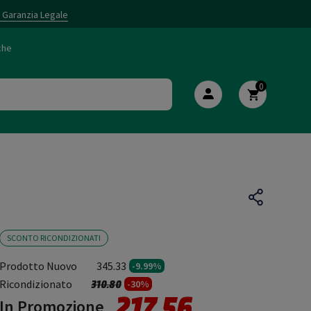
i Garanzia Legale
che
0
SCONTO RICONDIZIONATI
Prodotto Nuovo
345.33
-9.99%
Prezzo ridotto da
a
Ricondizionato
310.80
-30%
217.56
In Promozione