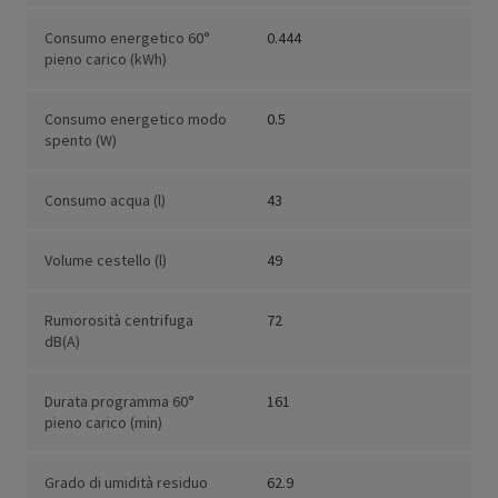
Consumo energetico 60°
0.444
pieno carico (kWh)
Consumo energetico modo
0.5
spento (W)
Consumo acqua (l)
43
Volume cestello (l)
49
Rumorosità centrifuga
72
dB(A)
Durata programma 60°
161
pieno carico (min)
Grado di umidità residuo
62.9