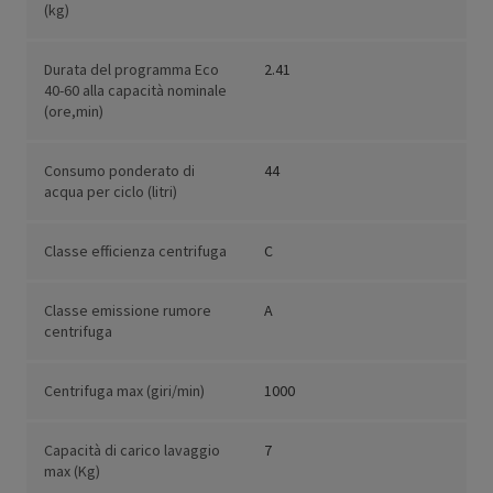
(kg)
Durata del programma Eco
2.41
40-60 alla capacità nominale
(ore,min)
Consumo ponderato di
44
acqua per ciclo (litri)
Classe efficienza centrifuga
C
Classe emissione rumore
A
centrifuga
Centrifuga max (giri/min)
1000
Capacità di carico lavaggio
7
max (Kg)