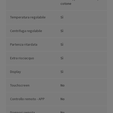
cotone
Temperatura regolabile
Sì
Centrifuga regolabile
Sì
Partenza ritardata
Sì
Extra risciacquo
Sì
Display
Sì
Touchscreen
No
Controllo remoto - APP
No
Diagnosi remota
No