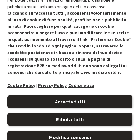
Per poter utilizzare i servizi di funzionalità, profilazione e
pubblicità mirata abbiamo bisogno del tuo consenso.
SCONTO RICONDIZIONATI
Cliccando su "Accetta tutti", acconsenti volontariamente
Approfitta dello sconto del 30% sul prodotto ricondizionato.
all’uso di cookie di funzionalità, profilazione e pubblicità
mirata. Puoi scegliere per quali categorie di cookie
acconsentire o negare l’uso e puoi modificare le tue scelte
in qualsiasi momento attraverso il link “Preferenze Cookie”
che trovi in fondo ad ogni pagina, oppure, attraverso lo
scudetto posizionato in basso a sinistra del tuo device
I consensi su questo sottosito o sulla la pagina di
Condizioni generali di vendita
Recedere dal contratto qui
registrazione B2B su mediaworld.it, non sono collegati ai
consensi che dai sul sito principale
www.mediaworld.it
Cookie Policy
Cookie Policy
|
Privacy Policy
|
Codice etico
Preferenze cookie
Accetta tutti
Informativa privacy
Rifiuta tutti
Accessibilità
Modifica consensi