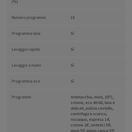
(%)
Numero programmi
15
Programma lana
Sì
Lavaggio rapido
Sì
Lavaggio a mano
Sì
Programma eco
Sì
Programmi
Antimacchia, misti, 20°C,
cotone, eco 40-60, lana e
delicati, pulizia cestello,
centrifuga e scarico,
risciaquo, espress 14',
cotone 28', sintetici 59',
misti 59', pieno carico 59',