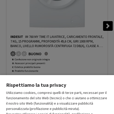
INDESIT
IM 760 MY TIME IT LAVATRICE, CARICAMENTO FRONTALE,
7 KG, 15 PROGRAMMI, PROFONDITÀ 49,6 CM, GIRI 1000 RPM,
BIANCO, LIVELLO RUMOROSITÀ CENTRIFUGA 72 DB(A), CLASSE A -
PRMG GRADING ROCN - 15%
-
PRMG GRADING ROCN - 15%
BUONO
R
: Confezione non originale integra
O
: Accessori principali presenti
C
: Estetica prodotto buona
N
: Prodotto funzionante
Prodotto Nuovo
345.33
-15%
Rispettiamo la tua privacy
Prezzo ridotto da
a
Ricondizionato
293.53
-30%
205.47
In Promozione
Utilizziamo cookies, compresi quelli di terze parti, necessari per il
funzionamento del sito Web (tecnici) o che ci aiutano a ottimizzare
il nostro sito Web (funzionalità) e a visualizzare pubblicità
Aggiungi al carrello
personalizzata (profilazione e pubblicità mirata).