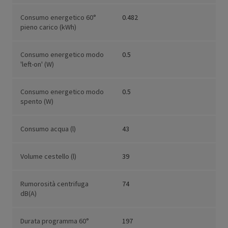
Consumo energetico 60°
0.482
pieno carico (kWh)
Consumo energetico modo
0.5
'left-on' (W)
Consumo energetico modo
0.5
spento (W)
Consumo acqua (l)
43
Volume cestello (l)
39
Rumorosità centrifuga
74
dB(A)
Durata programma 60°
197