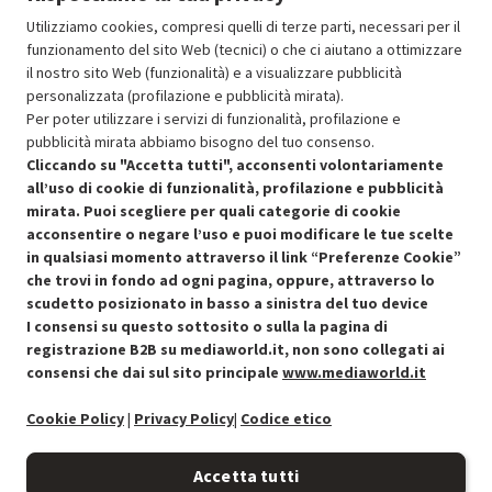
308.21
In Promozione
Utilizziamo cookies, compresi quelli di terze parti, necessari per il
funzionamento del sito Web (tecnici) o che ci aiutano a ottimizzare
il nostro sito Web (funzionalità) e a visualizzare pubblicità
Aggiungi al carrello
personalizzata (profilazione e pubblicità mirata).
Per poter utilizzare i servizi di funzionalità, profilazione e
pubblicità mirata abbiamo bisogno del tuo consenso.
SCONTO RICONDIZIONATI
Cliccando su "Accetta tutti", acconsenti volontariamente
Approfitta dello sconto del 30% sul prodotto ricondizionato.
all’uso di cookie di funzionalità, profilazione e pubblicità
mirata. Puoi scegliere per quali categorie di cookie
acconsentire o negare l’uso e puoi modificare le tue scelte
in qualsiasi momento attraverso il link “Preferenze Cookie”
che trovi in fondo ad ogni pagina, oppure, attraverso lo
scudetto posizionato in basso a sinistra del tuo device
I consensi su questo sottosito o sulla la pagina di
Condizioni generali di vendita
Recedere dal contratto qui
registrazione B2B su mediaworld.it, non sono collegati ai
consensi che dai sul sito principale
www.mediaworld.it
Cookie Policy
Cookie Policy
|
Privacy Policy
|
Codice etico
Preferenze cookie
Accetta tutti