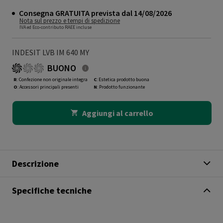
Consegna GRATUITA prevista dal 14/08/2026
Nota sul prezzo e tempi di spedizione
IVA ed Eco-contributo RAEE incluse
INDESIT LVB IM 640 MY
BUONO
R
: Confezione non originale integra
C
: Estetica prodotto buona
O
: Accessori principali presenti
N
: Prodotto funzionante
Aggiungi al carrello
Descrizione
Specifiche tecniche