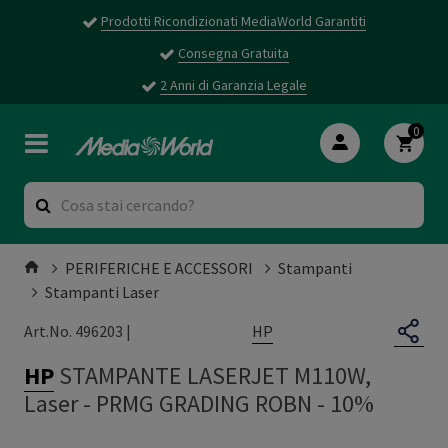
Prodotti Ricondizionati MediaWorld Garantiti
Consegna Gratuita
2 Anni di Garanzia Legale
0
PERIFERICHE E ACCESSORI
Stampanti
Stampanti Laser
HP
Art.No. 496203 |
HP
STAMPANTE LASERJET M110W,
Laser
-
PRMG GRADING ROBN - 10%