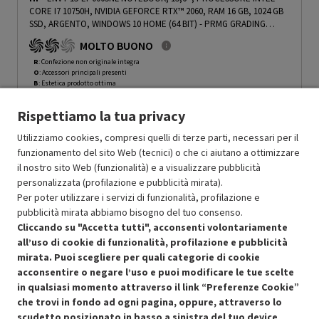
CORE I7 10750H, NVIDIA GEFORCE RTX™ 2060, RAM 16 GB, 1024 GB
SSD, ARGENTO, WINDOWS 10 HOME (64 BIT) - PRMG GRADING
ROBN - 10%
-
PRMG GRADING ROBN - 10%
MOLTO BUONO
R
: Confezione non originale integra
O
: Accessori principali presenti
B
: Estetica prodotto ottima
N
: Prodotto funzionante
Rispettiamo la tua privacy
Prodotto Nuovo
2199.99
-10%
Prezzo ridotto da
a
Ricondizionato
1979.99
-50%
Utilizziamo cookies, compresi quelli di terze parti, necessari per il
989.99
funzionamento del sito Web (tecnici) o che ci aiutano a ottimizzare
In Promozione
il nostro sito Web (funzionalità) e a visualizzare pubblicità
personalizzata (profilazione e pubblicità mirata).
Aggiungi al carrello
Per poter utilizzare i servizi di funzionalità, profilazione e
pubblicità mirata abbiamo bisogno del tuo consenso.
Cliccando su "Accetta tutti", acconsenti volontariamente
all’uso di cookie di funzionalità, profilazione e pubblicità
SCONTO RICONDIZIONATI
mirata. Puoi scegliere per quali categorie di cookie
Approfitta dello sconto del 50% sul prodotto ricondizionato.
acconsentire o negare l’uso e puoi modificare le tue scelte
in qualsiasi momento attraverso il link “Preferenze Cookie”
che trovi in fondo ad ogni pagina, oppure, attraverso lo
scudetto posizionato in basso a sinistra del tuo device