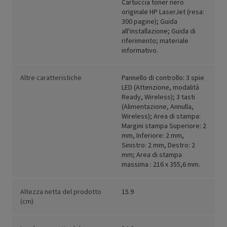
Cartuccia toner nero
originale HP LaserJet (resa:
300 pagine); Guida
all'installazione; Guida di
riferimento; materiale
informativo.
Altre caratteristiche
Pannello di controllo: 3 spie
LED (Attenzione, modalità
Ready, Wireless); 3 tasti
(Alimentazione, Annulla,
Wireless); Area di stampa:
Margini stampa Superiore: 2
mm, Inferiore: 2 mm,
Sinistro: 2 mm, Destro: 2
mm; Area di stampa
massima : 216 x 355,6 mm.
Altezza netta del prodotto
15.9
(cm)