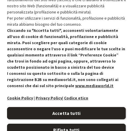
SCONTO RICONDIZIONATI
nostro sito Web (funzionalità) e a visualizzare pubblicità
Approfitta dello sconto del 30% sul prodotto ricondizionato.
personalizzata (profilazione e pubblicità mirata).
Per poter utilizzare i servizi di funzionalità, profilazione e pubblicità
mirata abbiamo bisogno del tuo consenso.
Cliccando su "Accetta tutti", acconsenti volontariamente
all’uso di cookie di funzionalità, profilazione e pubblicità
mirata. Puoi scegliere per quali categorie di cookie
Condizioni generali di vendita
acconsentire o negare l’uso e puoi modificare le tue scelte in
Recedere dal contratto qui
qualsiasi momento attraverso il link “Preferenze Cookie”
che trovi in fondo ad ogni pagina, oppure, attraverso lo
Cookie Policy
scudetto posizionato in basso a sinistra del tuo device
I consensi su questo sottosito o sulla la pagina di
Preferenze cookie
registrazione B2B su mediaworld.it, non sono collegati ai
consensi che dai sul sito principale
www.mediaworld.it
Informativa privacy
Cookie Policy
|
Privacy Policy
|
Codice etico
Accessibilità
Accetta tutti
Rifiuta tutti