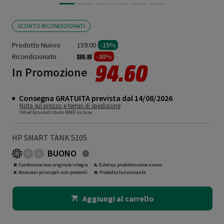
SCONTO RICONDIZIONATI
Prodotto Nuovo
159.00
-15%
Ricondizionato
Prezzo ridotto da
a
-30%
135.15
94.60
In Promozione
Consegna GRATUITA prevista dal 14/08/2026
Nota sul prezzo e tempi di spedizione
IVA ed Eco-contributo RAEE incluse
HP SMART TANK 5105
BUONO
R
: Confezione non originale integra
A
: Estetica prodotto come nuovo
K
: Accessori principali non presenti
N
: Prodotto funzionante
Aggiungi al carrello