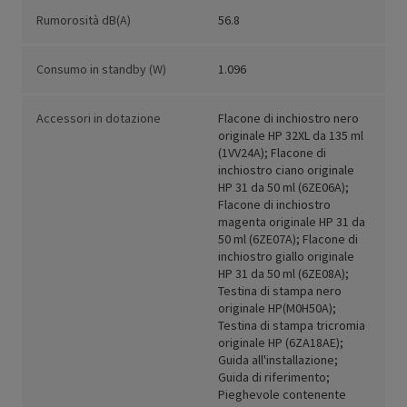
Rumorosità dB(A)
56.8
Consumo in standby (W)
1.096
Accessori in dotazione
Flacone di inchiostro nero
originale HP 32XL da 135 ml
(1VV24A); Flacone di
inchiostro ciano originale
HP 31 da 50 ml (6ZE06A);
Flacone di inchiostro
magenta originale HP 31 da
50 ml (6ZE07A); Flacone di
inchiostro giallo originale
HP 31 da 50 ml (6ZE08A);
Testina di stampa nero
originale HP(M0H50A);
Testina di stampa tricromia
originale HP (6ZA18AE);
Guida all'installazione;
Guida di riferimento;
Pieghevole contenente