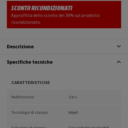
SCONTO RICONDIZIONATI
Approfitta dello sconto del 30% sul prodotto
ricondizionato.
Descrizione
Specifiche tecniche
CARATTERISTICHE
Multifunzione
3 in 1
Tecnologia di stampa
Inkjet
Soluzione di stampa
Con serbatoi ricaricabili