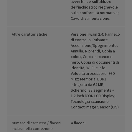
avvertenze sull'utilizzo
dell'inchiostro; Pieghevole
sulla conformità normativa;
Cavo di alimentazione.
Altre caratteristiche
Versione Twain 2.4; Pannello
di controllo: Pulsante
Accensione/Spegnimento,
Annulla, Riprendi, Copia a
colori, Copia in bianco e
nero, Copia di documenti di
identità, Wi-Fi e Info.
Velocità processore: 980
MHz; Memoria: DDR1
integrata da 64 MB;
Schermo: 33 segments +
1.2-inch iCON LCD Display;
Tecnologia scansione:
Contact Image Sensor (CIS).
Numero di cartucce / flaconi
4 flaconi
inclusi nella confezione