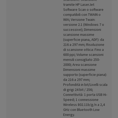
tramite HP LaserJet
Software Scan o software
compatibili con TWAIN o
WIA; Versione Twain:
versione 2.1 (Windows 7 o
successive); Dimensioni
scansione massime
(superficie piana, ADF): da
216 a 297 mm; Risoluzione
di scansione ottica: Fino a
600 ppi; Volume scansioni
mensili consigliato 250-
2000; Area scansione
Dimensioni massime
supporto (superficie piana):
da 216 a 297 mm;
Profondità in bit/Livelli scala
di grigi 24 bit / 256;
Connettività: 1 porta USB Hi-
Speed; 1 connessione
Wireless 802.11b/g/n a 2,4
GHz con Bluetooth Low
Energy.