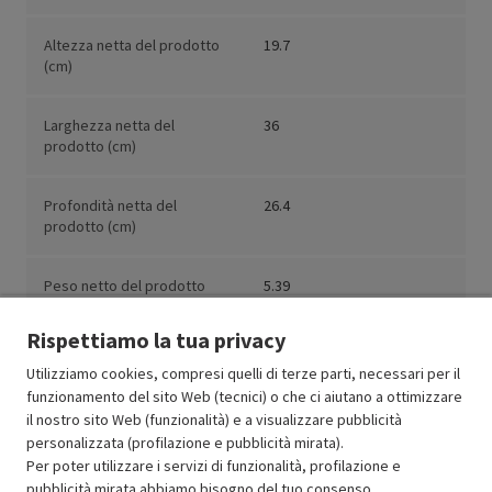
Altezza netta del prodotto
19.7
(cm)
Larghezza netta del
36
prodotto (cm)
Profondità netta del
26.4
prodotto (cm)
Peso netto del prodotto
5.39
(kg)
Rispettiamo la tua privacy
Utilizziamo cookies, compresi quelli di terze parti, necessari per il
funzionamento del sito Web (tecnici) o che ci aiutano a ottimizzare
il nostro sito Web (funzionalità) e a visualizzare pubblicità
Resi e garanzie
personalizzata (profilazione e pubblicità mirata).
Per poter utilizzare i servizi di funzionalità, profilazione e
Stato prodotti
pubblicità mirata abbiamo bisogno del tuo consenso.