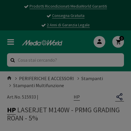
Prodotti Ricondizionati MediaWorld Garantiti
Consegna Gratuita
2 Anni di Garanzia Legale
0
PERIFERICHE E ACCESSORI
Stampanti
Stampanti Multifunzione
HP
Art.No. 515933 |
HP
LASERJET M140W
-
PRMG GRADING
ROAN - 5%