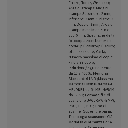
Errore, Toner, Wireless);
Area di stampa: Margini
stampa Superiore: 2 mm,
Inferiore: 2 mm, Sinistro: 2
mm, Destro: 2 mm; Area di
stampa massima : 216 x
355,6 mm; Specifiche della
fotocopiatrice: Numero di
copie; più chiaro/più scuro;
ottimizzazione; Carta;
Numero massimo di copie:
Fino a 99 copie;
Riduzione/ingrandimento:
da 25 a 400%; Memoria
Standard: 64 MB ;Massima:
Memoria Flash ROM da 64
MB; DDR1 da 64 MB; NVRAM
da 32 KB; Formato file di
scansione JPG, RAW (BMP),
PNG, TIFF, PDF; Tipo di
scanner Superficie piana;
Tecnologia scansione: CIS;
Modalità di alimentazione
scansione: Scansione