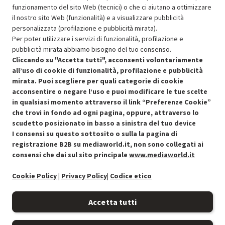
funzionamento del sito Web (tecnici) o che ci aiutano a ottimizzare
il nostro sito Web (funzionalità) e a visualizzare pubblicità
Resi e garanzie
personalizzata (profilazione e pubblicità mirata).
Per poter utilizzare i servizi di funzionalità, profilazione e
Stato prodotti
pubblicità mirata abbiamo bisogno del tuo consenso.
Cliccando su "Accetta tutti", acconsenti volontariamente
all’uso di cookie di funzionalità, profilazione e pubblicità
mirata. Puoi scegliere per quali categorie di cookie
acconsentire o negare l’uso e puoi modificare le tue scelte
in qualsiasi momento attraverso il link “Preferenze Cookie”
che trovi in fondo ad ogni pagina, oppure, attraverso lo
scudetto posizionato in basso a sinistra del tuo device
I consensi su questo sottosito o sulla la pagina di
Condizioni generali di vendita
Recedere dal contratto qui
registrazione B2B su mediaworld.it, non sono collegati ai
consensi che dai sul sito principale
www.mediaworld.it
Cookie Policy
Cookie Policy
|
Privacy Policy
|
Codice etico
Preferenze cookie
Accetta tutti
Informativa privacy