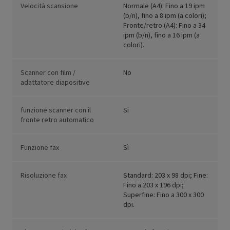
Velocità scansione
Normale (A4): Fino a 19 ipm
(b/n), fino a 8 ipm (a colori);
Fronte/retro (A4): Fino a 34
ipm (b/n), fino a 16 ipm (a
colori).
Scanner con film /
No
adattatore diapositive
funzione scanner con il
Si
fronte retro automatico
Funzione fax
Sì
Risoluzione fax
Standard: 203 x 98 dpi; Fine:
Fino a 203 x 196 dpi;
Superfine: Fino a 300 x 300
dpi.