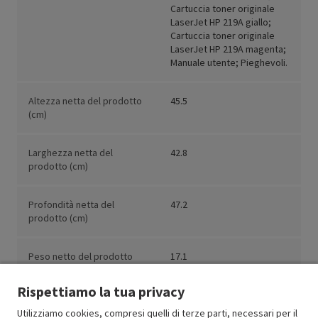
Cartuccia toner originale
LaserJet HP 219A giallo;
Cartuccia toner originale
LaserJet HP 219A magenta;
Manuale utente; Pieghevoli.
Altezza netta del prodotto
45.5
(cm)
Larghezza netta del
42.8
prodotto (cm)
Profondità netta del
47.2
prodotto (cm)
Peso netto del prodotto
17.1
(kg)
Rispettiamo la tua privacy
Utilizziamo cookies, compresi quelli di terze parti, necessari per il