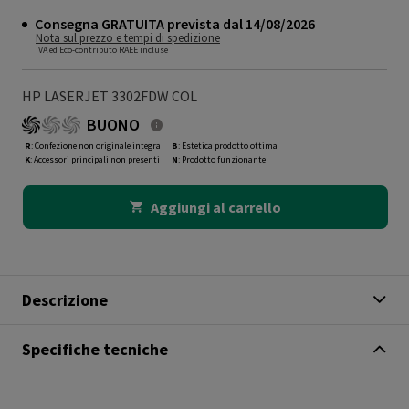
Consegna GRATUITA prevista dal 14/08/2026
Nota sul prezzo e tempi di spedizione
IVA ed Eco-contributo RAEE incluse
HP LASERJET 3302FDW COL
BUONO
R
: Confezione non originale integra
B
: Estetica prodotto ottima
K
: Accessori principali non presenti
N
: Prodotto funzionante
Aggiungi al carrello
Descrizione
Specifiche tecniche