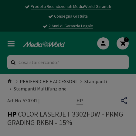
Prodotti Ricondizionati MediaWorld Garantiti
Consegna Gratuita
2 Anni di Garanzia Legale
0
PERIFERICHE E ACCESSORI
Stampanti
Stampanti Multifunzione
HP
Art.No. 530741 |
HP
COLOR LASERJET 3302FDW
-
PRMG
GRADING RKBN - 15%